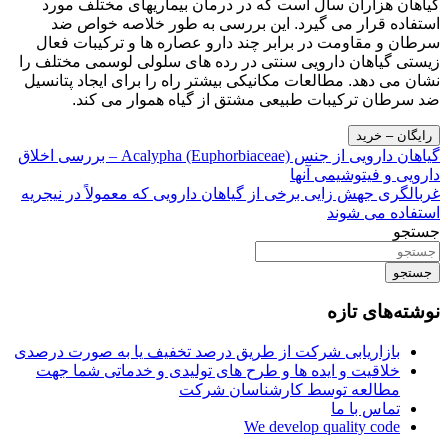
گیاهان هزاران سال است که در درمان بیماریهای مختلف مورد
استفاده قرار می گیرد. این بررسی به طور خلاصه خواص ضد
سرطان و مقاومت در برابر چند دارو عصاره ها و ترکیبات فعال
زیستی گیاهان دارویی سنتی در رده های سلولی لوسمی مختلف را
نشان می دهد. مطالعات مکانیکی بیشتر راه را برای ایجاد پتانسیل
ضد سرطان ترکیبات طبیعی مشتق از گیاه هموار می کند.
رایگان – خرید
راهبری
گیاهان دارویی از جنس Acalypha (Euphorbiaceae) – بررسی اخلاق
دارویی و فیتوشیمی آنها
نوشته
غربالگری جهش زایی برخی از گیاهان دارویی که معمولاً در نیجریه
استفاده می شوند
جستجو
جستجو
نوشته‌های تازه
بازاریابی شرکت از طریق درصد تخفیف یا به صورت درصدی
خلاقیت و ایده ها و طرح های تولیدی و خدماتی شما جهت
مطالعه توسط کارشناسان شرکت
تماس با ما
We develop quality code