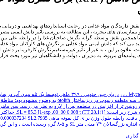
قش دارندگان مواد غذایی در رعایت استانداردهای بهداشتی و درمانی برا
و بیمارستان های نیجریه ، این مطالعه به بررسی تأثیر دانش ایمنی م
ا همچنین نقش واسطه گرانه نگرش صاحبان غذا را در رابطه علی بین 
ست. علاوه بر این ، به غیر از تأثیر غیرمستقیم نگرش کارفرما بر دان
د. پیامدهای مربوط به مدیران ، دولت و دانشگاهیان نیز مورد بحث قرا
روزانه در سراسر بخش ساژیتال otoliths (تعداد ۵۲ نفر) تخمین 
0.000050140 SL2.7255 و Wm = 0.000035459 SL2.8022 بود. ماه
 گذاری