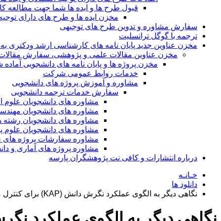
قبول طرح ها و ایده ها شما جهت مطالعه 
مخزن ایده ها و طرح های دارای توجیه
سفارش مشاوره و تدوین طرح های توجیهی
ترجمه با گوگل ترانسلیت
مخزن عناوین جدید پایان نامه های کارشناسی ارشد ودکتری به 
مخزن عناوین مقالات علمی و پژوهشی، سفارش مقالات isi و گرفتن اکسپ
مخزن پروژه ها و پایان نامه های دانشجویی آماده
خدمات روابط عمومی شرکت
مشاوره و آموزش پروژه های دانشجویی
سفارش خدمات ترجمه دانشجویی
مشاوره های دانشجویان علوم ا
مشاوره های دانشجویان مهندس
مشاوره های دانشجویان رشته 
مشاوره های دانشجویان علوم پا
مشاوره سفارشات پروژه های طر
مشاوره پروژه های آماری و دا
درباره انتشارات و کافی نت پژوهشگران پارسه
خـانـه
دانلود ها
نگاهی دیگر به الگوی عملکرد نگرش دانش (KAP) برای کنترل مواد غذایی: بررسی نقش واسطه گری نگرش مصرف کنندگان مواد غذایی