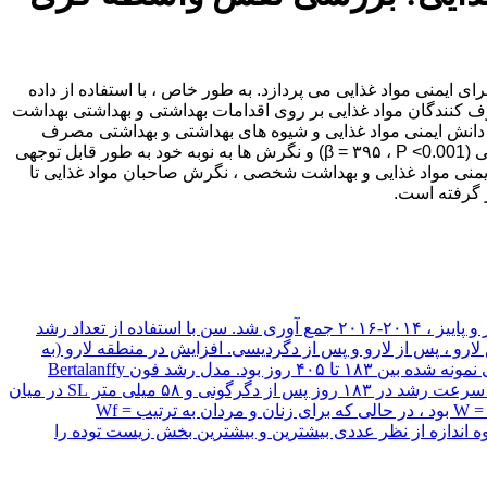
ی ایمنی مواد غذایی می پردازد. به طور خاص ، با استفاده از داده
صرف کنندگان مواد غذایی بر روی اقدامات بهداشتی و بهداشتی بهداشت
دانش ایمنی مواد غذایی و شیوه های بهداشتی و بهداشتی مصرف
کنندگان مواد غذایی مشاهده کردیم. یافته های تجربی این فرضیه را تأیید می کند که دانش ایمنی مواد غذایی بر نگرش های کارکنان مواد غذایی (β = ۳۹۵ ، P <0.001) و نگرش ها به نوبه خود به طور قابل توجهی
ش ایمنی مواد غذایی و بهداشت شخصی ، نگرش صاحبان مواد غذایی تا
ر گرفته است.
برای تخمین سن و رشد گونه غالب از فانوس دریایی ، Myctophum asperum ، در دریای چین جنوبی ، ۳۹۹ ماهی توسط یک تله میان آب در بهار و پاییز ، ۲۰۱۴-۲۰۱۶ جمع آوری شد. سن با استفاده از تعداد رشد
زده شد. سه منطقه رسوب در ریزساختار otolith به وضوح مشهود بود: مناطق لارو ، پس از لارو و پس از دگردیسی. افزایش در منطقه لارو (به
طور متوسط ​​۳۰) و منطقه پس از دگرگونی در زیر میکروسکوپ سبک روشن تر از افزایش در منطقه پس از لارو به نظر می رسد. سن ماهی نمونه شده بین ۱۸۳ تا ۴۰۵ روز بود. مدل رشد فون Bertalanffy
بهترین مناسب را برای ماهیان پس از دگرگونی فراهم آورده است و به شرح زیر است: SL = 85.3 [1-exp .00 .00 0.008 t (TT 28.1)}]. حداکثر سرعت رشد در ۱۸۳ روز پس از دگرگونی و ۵۸ میلی متر SL در میان
نمونه های سن تعیین شده رخ داد و سرعت رشد با افزایش سن کاهش یافت. رابطه طول وزن برای کل نمونه ماهی W = 0.000037234 SL2.7935 بود ، در حالی که برای زنان و مردان به ترتیب Wf =
ی به اندازه بزرگسالان ۷۴ میلی متر SL و ۵-۸ گرم رسیده است ، و این گروه اندازه از نظر عددی بیشترین و بیشترین بخش زیست توده را