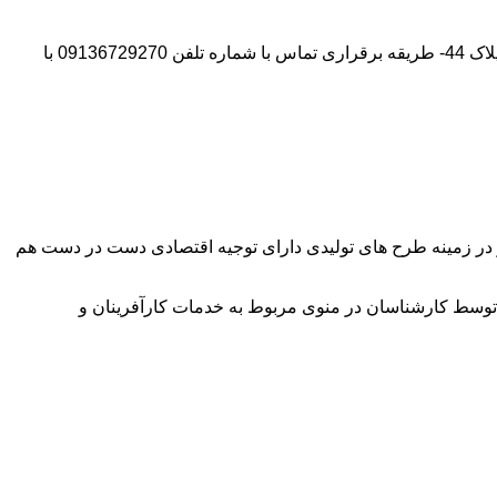
آدرس شرکت:استان تهران- شهر پیشوا- روبروی درب دانشگاه آزاد واحد ورامین – پیشوا – خیابان سروستان- انتهای کوچه سروستان نهم – پلاک 44- طریقه برقراری تماس با شماره تلفن 09136729270 با
وآور در زمینه طرح های تولیدی دارای توجیه اقتصادی دست در دست هم
توسط کارشناسان در منوی مربوط به خدمات کارآفرینان و