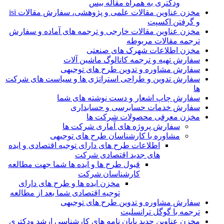
ودکتری به همراه مقاله بیس
مخزن عناوین مقالات علمی و پژوهشی، سفارش مقالات isi
و گرفتن اکسپت
مخزن عناوین مقالات خارجی و ترجمه های آماده و سفارش
ترجمه مقالات مربوطه
مخزن اطلاعات شهرک های صنعتی
سفارش تهیه و ترجمه کاتالوگ ماشین آلات
سفارش مشاوره و تدوین طرح های توجیهی
سفارش تدوین و طراحی استراتژی ها و سیاست های شرکت
ها
سفارش چاپ اشعار و دست نوشته های شما
سفارش خدمات حسابرسی و حسابداری
مخزن معرفی محصولات شرکت ها
سفارش پروژه های آماری شرکت ها
مشاوره با کارشناسان طرح های توجیهی
اطلاعات طرح های دارای توجیه اقتصادی و ایده
های جدید اقتصادی شرکت
قبول طرح ها و ایده ها شما جهت مطالعه
کارشناسان شرکت
مخزن ایده ها و طرح های دارای
توجیه اقتصادی شما بعد از مطالعه
سفارش مشاوره و تدوین طرح های توجیهی
ترجمه با گوگل ترانسلیت
مخزن عناوین جدید پایان نامه های کارشناسی ارشد ودکتری