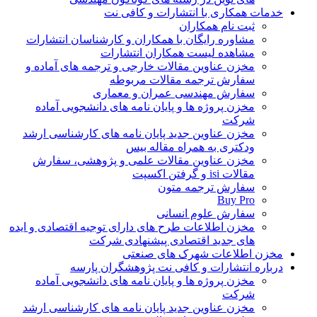
خدمات همکاری با انتشارات و کافی نت
ثبت نام همکاران
مشاوره رایگان با همکاران و کارشناسان انتشارات
مشاهده لیست همکاران انتشارات
مخزن عناوین مقالات خارجی و ترجمه های آماده و
سفارش ترجمه مقالات مربوطه
سفارش مهندسی عمران و معماری
مخزن پروژه ها و پایان نامه های دانشجویی آماده
شرکت
مخزن عناوین جدید پایان نامه های کارشناسی ارشد
ودکتری به همراه مقاله بیس
مخزن عناوین مقالات علمی و پژوهشی، سفارش
مقالات isi و گرفتن اکسپت
سفارش ترجمه متون
Buy Pro
سفارش علوم انسانی
مخزن اطلاعات طرح های دارای توجیه اقتصادی و ایده
های جدید اقتصادی پیشنهادی شرکت
مخزن اطلاعات شهرک های صنعتی
درباره انتشارات و کافی نت پژوهشگران پارسه
مخزن پروژه ها و پایان نامه های دانشجویی آماده
شرکت
مخزن عناوین جدید پایان نامه های کارشناسی ارشد