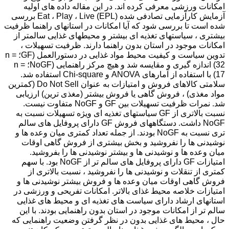
امکانات ورزشی معرفی کرده اند. در این مقاله داده های اولیه
آزمایش کارآزمایی تصادفی شده Eat ، Play ، Live (EPL) بررسی
شده است تا بررسی شود که آیا امکانات در استانهای راهنما ظرفیت
بیشتری ، سیاستهای تغذیه ای بیشتر و محیطهای غذایی سالمتر از
امکانات موجود در استان بدون راهنما دارند. ظرفیت تسهیلات ،
تدوین سیاست و کیفیت محیط مواد غذایی در دستورالعمل (GF؛ n =
32) اندازه گیری و مقایسه شد و هیچ مرکز راهنمایی (NoGF؛ n =
17) با استفاده از آمارهای ANOVA و Chi-square استفاده شد.
سلامتی کالاهای فروش و امتیازات به عنوان Do Not Sell (کمترین
مواد مغذی) ، فروش گاهی یا فروش بیشتر (مغذی ترین) ارزیابی
شد. نمرات ظرفیت تسهیلات بین GF و NoGF متفاوت نیست.
نسبت بالاتری از GF سیاستهای تغذیه ای ویژه تسهیلات نسبت به
NoGF داشت. دستگاههای فروش GF دارای پروفایل های سالم
تری نسبت به NoGF بودند. از جمله تعداد کمتری میان وعده ها و
نوشیدنی ها را نفروشید و بخش بیشتری از فروش گاهی اوقات
میان وعده ها و نوشیدنی ها و بیشتر نوشیدنی ها را بفروشید.
امتیازات GF دارای پروفایل های سالم تر از NoGF بود. با سهم
کمتری از تنقلات و نوشیدنی ها را نفروشید ، نسبت بالاتری از
فروش گاهی اوقات میان وعده ها و فروش بیشتر نوشیدنی ها و
امتیازات خلاصه محیط غذای بالاتر. امکانات تفریحی و ورزشی در
استانهای ارشاد دارای سیاست های تغذیه ای و محیط های غذایی
سالم تر از امکانات موجود در استان بدون راهنمایی بودند. با این
حال ، محیط های غذایی بدون در نظر گرفتن وضعیت راهنمایی که