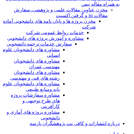
به همراه مقاله بیس
مخزن عناوین مقالات علمی و پژوهشی، سفارش
مقالات isi و گرفتن اکسپت
مخزن پروژه ها و پایان نامه های دانشجویی آماده
شرکت
خدمات روابط عمومی شرکت
مشاوره و آموزش پروژه های دانشجویی
سفارش خدمات ترجمه دانشجویی
مشاوره های دانشجویان علوم
انسانی
مشاوره های دانشجویان
مهندسی عمران
مشاوره های دانشجویان
رشته های فنی و مهندسی
مشاوره های دانشجویان علوم
پایه ومنابع طبیعی
مشاوره سفارشات پروژه
های طرح توجیهی و
کارآفرینی
مشاوره پروژه های آماری و
دانشجویی
درباره انتشارات و کافی نت پژوهشگران پارسه
خـانـه