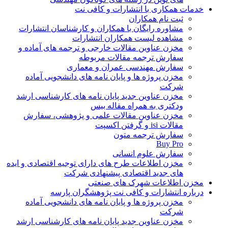
خدمات همکاری با انتشارات و کافی نت
ثبت نام همکاران
مشاوره رایگان با همکاران و کارشناسان انتشارات
مشاهده لیست همکاران انتشارات
مخزن عناوین مقالات خارجی و ترجمه های آماده و
سفارش ترجمه مقالات مربوطه
سفارش مهندسی عمران و معماری
مخزن پروژه ها و پایان نامه های دانشجویی آماده
شرکت
مخزن عناوین جدید پایان نامه های کارشناسی ارشد
ودکتری به همراه مقاله بیس
مخزن عناوین مقالات علمی و پژوهشی، سفارش
مقالات isi و گرفتن اکسپت
سفارش ترجمه متون
Buy Pro
سفارش علوم انسانی
مخزن اطلاعات طرح های دارای توجیه اقتصادی و ایده
های جدید اقتصادی پیشنهادی شرکت
مخزن اطلاعات شهرک های صنعتی
درباره انتشارات و کافی نت پژوهشگران پارسه
مخزن پروژه ها و پایان نامه های دانشجویی آماده
شرکت
مخزن عناوین جدید پایان نامه های کارشناسی ارشد