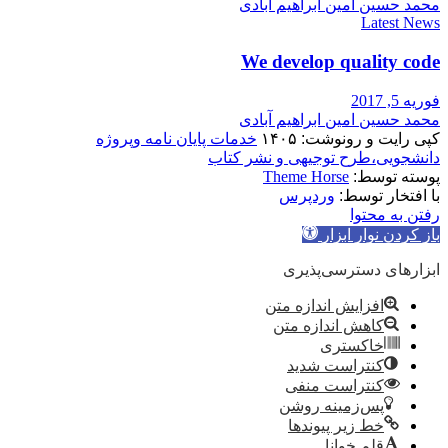
محمد حسین امین ابراهیم آبادی
Latest News
We develop quality code
فوریه 5, 2017
محمد حسین امین ابراهیم آبادی
کپی رایت و رونوشت: ۱۴۰۵
خدمات پایان نامه وپروژه
دانشجویی،طرح توجیهی و نشر کتاب
پوسته توسط:
Theme Horse
با افتخار توسط:
وردپرس
رفتن به محتوا
باز کردن نوار ابزار
ابزارهای دسترسی‌پذیری
افزایش اندازه متن
کاهش اندازه متن
خاکستری
کنتراست شدید
کنتراست منفی
پس‌زمینه روشن
خط زیر پیوندها
قلم خوانا