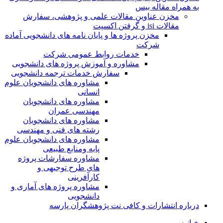
به همراه مقاله بیس
مخزن عناوین مقالات علمی و پژوهشی، سفارش
مقالات isi و گرفتن اکسپت
مخزن پروژه ها و پایان نامه های دانشجویی آماده
شرکت
خدمات روابط عمومی شرکت
مشاوره و آموزش پروژه های دانشجویی
سفارش خدمات ترجمه دانشجویی
مشاوره های دانشجویان علوم
انسانی
مشاوره های دانشجویان
مهندسی عمران
مشاوره های دانشجویان
رشته های فنی و مهندسی
مشاوره های دانشجویان علوم
پایه ومنابع طبیعی
مشاوره سفارشات پروژه
های طرح توجیهی و
کارآفرینی
مشاوره پروژه های آماری و
دانشجویی
درباره انتشارات و کافی نت پژوهشگران پارسه
خـانـه