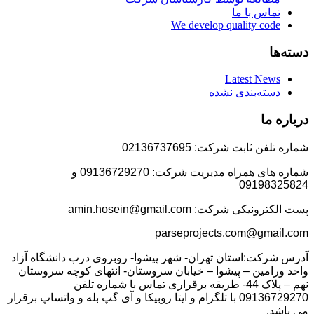
تماس با ما
We develop quality code
دسته‌ها
Latest News
دسته‌بندی نشده
درباره ما
شماره تلفن ثابت شرکت: 02136737695
شماره های همراه مدیریت شرکت: 09136729270 و
09198325824
پست الکترونیکی شرکت: amin.hosein@gmail.com
parseprojects.com@gmail.com
آدرس شرکت:استان تهران- شهر پیشوا- روبروی درب دانشگاه آزاد
واحد ورامین – پیشوا – خیابان سروستان- انتهای کوچه سروستان
نهم – پلاک 44- طریقه برقراری تماس با شماره تلفن
09136729270 با تلگرام و ایتا روبیکا و آی گپ بله و واتساپ برقرار
می باشد.