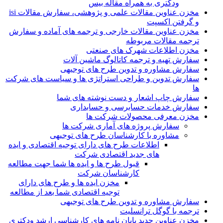
ودکتری به همراه مقاله بیس
مخزن عناوین مقالات علمی و پژوهشی، سفارش مقالات isi
و گرفتن اکسپت
مخزن عناوین مقالات خارجی و ترجمه های آماده و سفارش
ترجمه مقالات مربوطه
مخزن اطلاعات شهرک های صنعتی
سفارش تهیه و ترجمه کاتالوگ ماشین آلات
سفارش مشاوره و تدوین طرح های توجیهی
سفارش تدوین و طراحی استراتژی ها و سیاست های شرکت
ها
سفارش چاپ اشعار و دست نوشته های شما
سفارش خدمات حسابرسی و حسابداری
مخزن معرفی محصولات شرکت ها
سفارش پروژه های آماری شرکت ها
مشاوره با کارشناسان طرح های توجیهی
اطلاعات طرح های دارای توجیه اقتصادی و ایده
های جدید اقتصادی شرکت
قبول طرح ها و ایده ها شما جهت مطالعه
کارشناسان شرکت
مخزن ایده ها و طرح های دارای
توجیه اقتصادی شما بعد از مطالعه
سفارش مشاوره و تدوین طرح های توجیهی
ترجمه با گوگل ترانسلیت
مخزن عناوین جدید پایان نامه های کارشناسی ارشد ودکتری