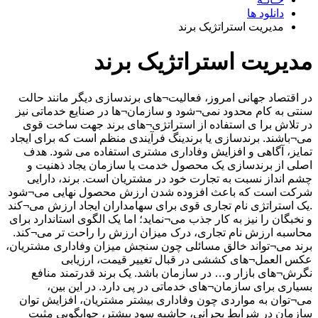
دانلود ها
مدیریت استراتژیک برند
مدیریت استراتژیک برند
در اقتصاد جهانی امروز، فعالیت¬های برندسازی دیگر مانند حالت
سنتی به کام محدود نمی¬شود و سازمان¬ها در صنایع خدماتی نیز
در تلاش برا ی استفاده از استراتژی¬های برند جهت ساخت قوی
می¬باشند. برندسازی یا برندینگ فرآیندی منظم است که برای ایجاد
تمایز، آگاهی و افزایش وفاداری مشتری استفاده می شود. هدف
اصلی از برندسازی یک محصول خدمت یا سازمان یجاد ذهنیت و
چشم انداز نسبت به تجارت خود در مشتریان است. برند، دارایی
شرکت است که باعث افزوده شدن ارزش محصول نهایی می¬شود
.یک استراتژی نام تجاری قوی برای سهامداران ایجاد ارزش می¬کند
و نخبگان را نیز به کار جذب می¬نماید؛ اما یک الگوی استاندارد برای
محاسبه ارزش نام تجاری، درک میزان ارزش را راحت تر می¬کند.
برند می¬تواند خالق مسائلی چون سنجش میزان وفاداری مشتریان،
عکس العمل¬های کششی در قبال تغییر قیمت، ارزیابی
نگرش¬های بازار و… در سازمان باشد. یک برند قدرتمند منافع
بسیاری برای سازمان¬های خدماتی در پی دارد. در این بین،
می¬توان به مواردی چون وفاداری بیشتر مشتریان، افزایش توان
سازمان در شرایط بحرانی، حاشیه سود بیشتر، جوابگویی مثبت