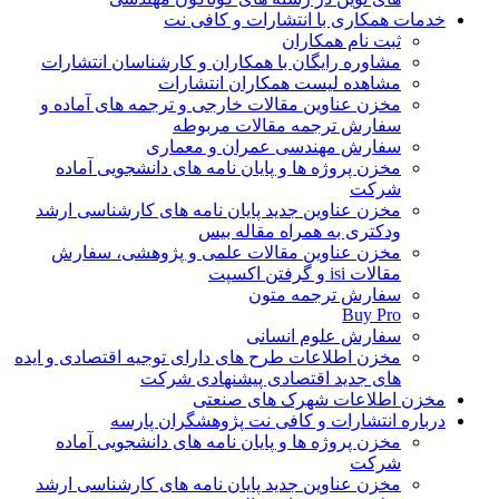
خدمات همکاری با انتشارات و کافی نت
ثبت نام همکاران
مشاوره رایگان با همکاران و کارشناسان انتشارات
مشاهده لیست همکاران انتشارات
مخزن عناوین مقالات خارجی و ترجمه های آماده و
سفارش ترجمه مقالات مربوطه
سفارش مهندسی عمران و معماری
مخزن پروژه ها و پایان نامه های دانشجویی آماده
شرکت
مخزن عناوین جدید پایان نامه های کارشناسی ارشد
ودکتری به همراه مقاله بیس
مخزن عناوین مقالات علمی و پژوهشی، سفارش
مقالات isi و گرفتن اکسپت
سفارش ترجمه متون
Buy Pro
سفارش علوم انسانی
مخزن اطلاعات طرح های دارای توجیه اقتصادی و ایده
های جدید اقتصادی پیشنهادی شرکت
مخزن اطلاعات شهرک های صنعتی
درباره انتشارات و کافی نت پژوهشگران پارسه
مخزن پروژه ها و پایان نامه های دانشجویی آماده
شرکت
مخزن عناوین جدید پایان نامه های کارشناسی ارشد