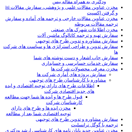
ودکتری به همراه مقاله بیس
مخزن عناوین مقالات علمی و پژوهشی، سفارش مقالات isi
و گرفتن اکسپت
مخزن عناوین مقالات خارجی و ترجمه های آماده و سفارش
ترجمه مقالات مربوطه
مخزن اطلاعات شهرک های صنعتی
سفارش تهیه و ترجمه کاتالوگ ماشین آلات
سفارش مشاوره و تدوین طرح های توجیهی
سفارش تدوین و طراحی استراتژی ها و سیاست های شرکت
ها
سفارش چاپ اشعار و دست نوشته های شما
سفارش خدمات حسابرسی و حسابداری
مخزن معرفی محصولات شرکت ها
سفارش پروژه های آماری شرکت ها
مشاوره با کارشناسان طرح های توجیهی
اطلاعات طرح های دارای توجیه اقتصادی و ایده
های جدید اقتصادی شرکت
قبول طرح ها و ایده ها شما جهت مطالعه
کارشناسان شرکت
مخزن ایده ها و طرح های دارای
توجیه اقتصادی شما بعد از مطالعه
سفارش مشاوره و تدوین طرح های توجیهی
ترجمه با گوگل ترانسلیت
مخزن عناوین جدید پایان نامه های کارشناسی ارشد ودکتری