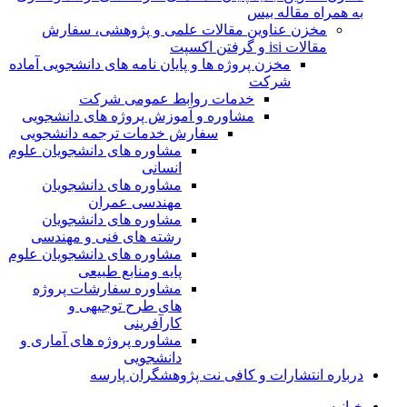
به همراه مقاله بیس
مخزن عناوین مقالات علمی و پژوهشی، سفارش
مقالات isi و گرفتن اکسپت
مخزن پروژه ها و پایان نامه های دانشجویی آماده
شرکت
خدمات روابط عمومی شرکت
مشاوره و آموزش پروژه های دانشجویی
سفارش خدمات ترجمه دانشجویی
مشاوره های دانشجویان علوم
انسانی
مشاوره های دانشجویان
مهندسی عمران
مشاوره های دانشجویان
رشته های فنی و مهندسی
مشاوره های دانشجویان علوم
پایه ومنابع طبیعی
مشاوره سفارشات پروژه
های طرح توجیهی و
کارآفرینی
مشاوره پروژه های آماری و
دانشجویی
درباره انتشارات و کافی نت پژوهشگران پارسه
خـانـه