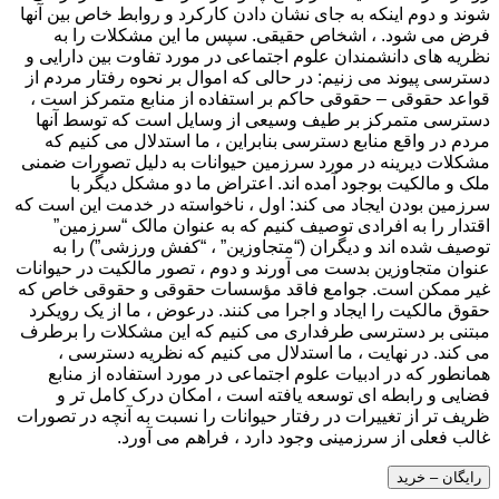
شوند و دوم اینکه به جای نشان دادن کارکرد و روابط خاص بین آنها
فرض می شود. ، اشخاص حقیقی. سپس ما این مشکلات را به
نظریه های دانشمندان علوم اجتماعی در مورد تفاوت بین دارایی و
دسترسی پیوند می زنیم: در حالی که اموال بر نحوه رفتار مردم از
قواعد حقوقی – حقوقی حاکم بر استفاده از منابع متمرکز است ،
دسترسی متمرکز بر طیف وسیعی از وسایل است که توسط آنها
مردم در واقع منابع دسترسی بنابراین ، ما استدلال می کنیم که
مشکلات دیرینه در مورد سرزمین حیوانات به دلیل تصورات ضمنی
ملک و مالکیت بوجود آمده اند. اعتراض ما دو مشکل دیگر با
سرزمین بودن ایجاد می کند: اول ، ناخواسته در خدمت این است که
اقتدار را به افرادی توصیف کنیم که به عنوان مالک “سرزمین”
توصیف شده اند و دیگران (“متجاوزین” ، “کفش ورزشی”) را به
عنوان متجاوزین بدست می آورند و دوم ، تصور مالکیت در حیوانات
غیر ممکن است. جوامع فاقد مؤسسات حقوقی و حقوقی خاص که
حقوق مالکیت را ایجاد و اجرا می کنند. درعوض ، ما از یک رویکرد
مبتنی بر دسترسی طرفداری می کنیم که این مشکلات را برطرف
می کند. در نهایت ، ما استدلال می کنیم که نظریه دسترسی ،
همانطور که در ادبیات علوم اجتماعی در مورد استفاده از منابع
فضایی و رابطه ای توسعه یافته است ، امکان درک کامل تر و
ظریف تر از تغییرات در رفتار حیوانات را نسبت به آنچه در تصورات
غالب فعلی از سرزمینی وجود دارد ، فراهم می آورد.
رایگان – خرید