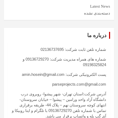
Latest News
دسته‌بندی نشده
درباره ما
شماره تلفن ثابت شرکت: 02136737695
شماره های همراه مدیریت شرکت: 09136729270 و
09198325824
پست الکترونیکی شرکت: amin.hosein@gmail.com
parseprojects.com@gmail.com
آدرس شرکت:استان تهران- شهر پیشوا- روبروی درب
دانشگاه آزاد واحد ورامین – پیشوا – خیابان سروستان-
انتهای کوچه سروستان نهم – پلاک 44- طریقه برقراری
تماس با شماره تلفن 09136729270 با تلگرام و ایتا روبیکا و
آی گپ بله و واتساپ برقرار می باشد.