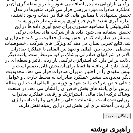
ترکیبی بازاریابی به مدل اضافه می شود و تأثیر واسطه گری آن بر
عملکرد صادرات مورد بررسی قرار می گیرد. متغیرها در مدل
تحقیق پیشنهادی با مقیاس هایی که قبلاً در ادبیات وجود داشتند ،
اندازه گیری شدند. فرم جمع آوری پرسشنامه از طریق پست
الکترونیکی یا مصاحبه حضوری برای جمع آوری داده ها در این
تحقیق استفاده می شود. داده ها از شرکت های نساجی ترکی
مستقر در صادرات که در بخش پوشاک فعالیت می کنند جمع آوری
شد. نتایج تجربی نشان می دهد که ویژگی های شرکت ، خصوصیات
محیطی ، تجربه بین المللی و تعهد بین المللی با عملکرد صادرات
بالاتر در شرکتهای صادراتی پوشاک ترکیه مرتبط است. یافته دیگر
دلالت بر این دارد که استراتژی ترکیبی بازاریابی تأثیر واسطه ای در
رابطه دارد. این یافته ها فقط برای آن بخش قابل تعمیم است و
بینش مفیدی را در اختیار مدیران صادرات قرار می دهد. محدودیت
دیگر محدودیت پیشین عملکرد صادرات به محیط خارجی و عوامل
داخلی خاص شرکت مانند تعهد و تجربه بین المللی است. این مقاله
ارزش برای یافته های بخش خاص آن را نشان می دهد. در صنعت
پوشاک ترکیه ابعاد مالی ، استراتژیک و رقابتی عملکرد صادرات
ارزیابی شده است. مقدمات داخلی و خارجی و اثرات استراتژی
بازاریابی آمیخته برای این بخش نیز در این زمینه نقش دارند.
رایگان – خرید
راهبری نوشته