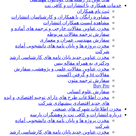
خدمات همکاری با انتشارات و کافی نت
ثبت نام همکاران
مشاوره رایگان با همکاران و کارشناسان انتشارات
مشاهده لیست همکاران انتشارات
مخزن عناوین مقالات خارجی و ترجمه های آماده و
سفارش ترجمه مقالات مربوطه
سفارش مهندسی عمران و معماری
مخزن پروژه ها و پایان نامه های دانشجویی آماده
شرکت
مخزن عناوین جدید پایان نامه های کارشناسی ارشد
ودکتری به همراه مقاله بیس
مخزن عناوین مقالات علمی و پژوهشی، سفارش
مقالات isi و گرفتن اکسپت
سفارش ترجمه متون
Buy Pro
سفارش علوم انسانی
مخزن اطلاعات طرح های دارای توجیه اقتصادی و ایده
های جدید اقتصادی پیشنهادی شرکت
مخزن اطلاعات شهرک های صنعتی
درباره انتشارات و کافی نت پژوهشگران پارسه
مخزن پروژه ها و پایان نامه های دانشجویی آماده
شرکت
مخزن عناوین جدید پایان نامه های کارشناسی ارشد