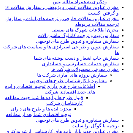
ودکتری به همراه مقاله بیس
مخزن عناوین مقالات علمی و پژوهشی، سفارش مقالات isi
و گرفتن اکسپت
مخزن عناوین مقالات خارجی و ترجمه های آماده و سفارش
ترجمه مقالات مربوطه
مخزن اطلاعات شهرک های صنعتی
سفارش تهیه و ترجمه کاتالوگ ماشین آلات
سفارش مشاوره و تدوین طرح های توجیهی
سفارش تدوین و طراحی استراتژی ها و سیاست های شرکت
ها
سفارش چاپ اشعار و دست نوشته های شما
سفارش خدمات حسابرسی و حسابداری
مخزن معرفی محصولات شرکت ها
سفارش پروژه های آماری شرکت ها
مشاوره با کارشناسان طرح های توجیهی
اطلاعات طرح های دارای توجیه اقتصادی و ایده
های جدید اقتصادی شرکت
قبول طرح ها و ایده ها شما جهت مطالعه
کارشناسان شرکت
مخزن ایده ها و طرح های دارای
توجیه اقتصادی شما بعد از مطالعه
سفارش مشاوره و تدوین طرح های توجیهی
ترجمه با گوگل ترانسلیت
مخزن عناوین جدید پایان نامه های کارشناسی ارشد ودکتری