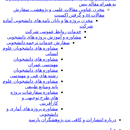
به همراه مقاله بیس
مخزن عناوین مقالات علمی و پژوهشی، سفارش
مقالات isi و گرفتن اکسپت
مخزن پروژه ها و پایان نامه های دانشجویی آماده
شرکت
خدمات روابط عمومی شرکت
مشاوره و آموزش پروژه های دانشجویی
سفارش خدمات ترجمه دانشجویی
مشاوره های دانشجویان علوم
انسانی
مشاوره های دانشجویان
مهندسی عمران
مشاوره های دانشجویان
رشته های فنی و مهندسی
مشاوره های دانشجویان علوم
پایه ومنابع طبیعی
مشاوره سفارشات پروژه
های طرح توجیهی و
کارآفرینی
مشاوره پروژه های آماری و
دانشجویی
درباره انتشارات و کافی نت پژوهشگران پارسه
خـانـه