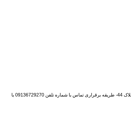
آدرس شرکت:استان تهران- شهر پیشوا- روبروی درب دانشگاه آزاد واحد ورامین – پیشوا – خیابان سروستان- انتهای کوچه سروستان نهم – پلاک 44- طریقه برقراری تماس با شماره تلفن 09136729270 با