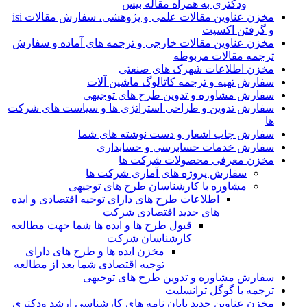
ودکتری به همراه مقاله بیس
مخزن عناوین مقالات علمی و پژوهشی، سفارش مقالات isi
و گرفتن اکسپت
مخزن عناوین مقالات خارجی و ترجمه های آماده و سفارش
ترجمه مقالات مربوطه
مخزن اطلاعات شهرک های صنعتی
سفارش تهیه و ترجمه کاتالوگ ماشین آلات
سفارش مشاوره و تدوین طرح های توجیهی
سفارش تدوین و طراحی استراتژی ها و سیاست های شرکت
ها
سفارش چاپ اشعار و دست نوشته های شما
سفارش خدمات حسابرسی و حسابداری
مخزن معرفی محصولات شرکت ها
سفارش پروژه های آماری شرکت ها
مشاوره با کارشناسان طرح های توجیهی
اطلاعات طرح های دارای توجیه اقتصادی و ایده
های جدید اقتصادی شرکت
قبول طرح ها و ایده ها شما جهت مطالعه
کارشناسان شرکت
مخزن ایده ها و طرح های دارای
توجیه اقتصادی شما بعد از مطالعه
سفارش مشاوره و تدوین طرح های توجیهی
ترجمه با گوگل ترانسلیت
مخزن عناوین جدید پایان نامه های کارشناسی ارشد ودکتری