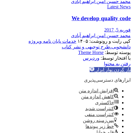
محمد حسین امین ابراهیم آبادی
Latest News
We develop quality code
فوریه 5, 2017
محمد حسین امین ابراهیم آبادی
کپی رایت و رونوشت: ۱۴۰۵
خدمات پایان نامه وپروژه
دانشجویی،طرح توجیهی و نشر کتاب
پوسته توسط:
Theme Horse
با افتخار توسط:
وردپرس
رفتن به محتوا
باز کردن نوار ابزار
ابزارهای دسترسی‌پذیری
افزایش اندازه متن
کاهش اندازه متن
خاکستری
کنتراست شدید
کنتراست منفی
پس‌زمینه روشن
خط زیر پیوندها
قلم خوانا