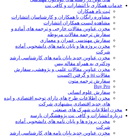
خدمات همکاری با انتشارات و کافی نت
ثبت نام همکاران
مشاوره رایگان با همکاران و کارشناسان انتشارات
مشاهده لیست همکاران انتشارات
مخزن عناوین مقالات خارجی و ترجمه های آماده و
سفارش ترجمه مقالات مربوطه
سفارش مهندسی عمران و معماری
مخزن پروژه ها و پایان نامه های دانشجویی آماده
شرکت
مخزن عناوین جدید پایان نامه های کارشناسی ارشد
ودکتری به همراه مقاله بیس
مخزن عناوین مقالات علمی و پژوهشی، سفارش
مقالات isi و گرفتن اکسپت
سفارش ترجمه متون
Buy Pro
سفارش علوم انسانی
مخزن اطلاعات طرح های دارای توجیه اقتصادی و ایده
های جدید اقتصادی پیشنهادی شرکت
مخزن اطلاعات شهرک های صنعتی
درباره انتشارات و کافی نت پژوهشگران پارسه
مخزن پروژه ها و پایان نامه های دانشجویی آماده
شرکت
مخزن عناوین جدید پایان نامه های کارشناسی ارشد