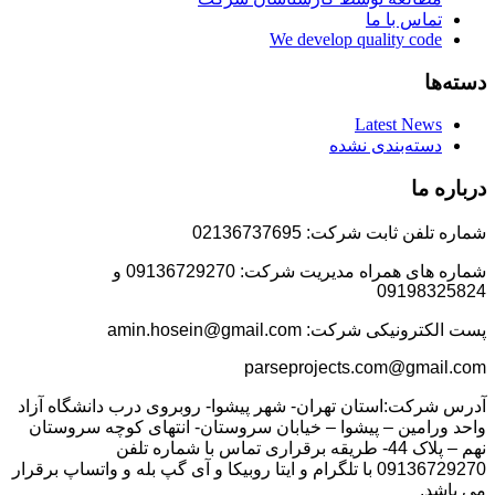
تماس با ما
We develop quality code
دسته‌ها
Latest News
دسته‌بندی نشده
درباره ما
شماره تلفن ثابت شرکت: 02136737695
شماره های همراه مدیریت شرکت: 09136729270 و
09198325824
پست الکترونیکی شرکت: amin.hosein@gmail.com
parseprojects.com@gmail.com
آدرس شرکت:استان تهران- شهر پیشوا- روبروی درب دانشگاه آزاد
واحد ورامین – پیشوا – خیابان سروستان- انتهای کوچه سروستان
نهم – پلاک 44- طریقه برقراری تماس با شماره تلفن
09136729270 با تلگرام و ایتا روبیکا و آی گپ بله و واتساپ برقرار
می باشد.