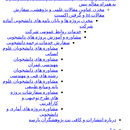
به همراه مقاله بیس
مخزن عناوین مقالات علمی و پژوهشی، سفارش
مقالات isi و گرفتن اکسپت
مخزن پروژه ها و پایان نامه های دانشجویی آماده
شرکت
خدمات روابط عمومی شرکت
مشاوره و آموزش پروژه های دانشجویی
سفارش خدمات ترجمه دانشجویی
مشاوره های دانشجویان علوم
انسانی
مشاوره های دانشجویان
مهندسی عمران
مشاوره های دانشجویان
رشته های فنی و مهندسی
مشاوره های دانشجویان علوم
پایه ومنابع طبیعی
مشاوره سفارشات پروژه
های طرح توجیهی و
کارآفرینی
مشاوره پروژه های آماری و
دانشجویی
درباره انتشارات و کافی نت پژوهشگران پارسه
خـانـه