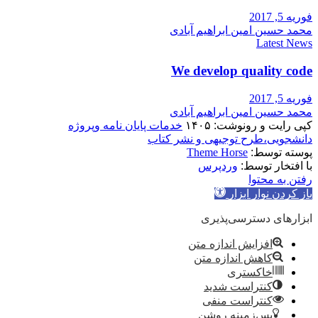
فوریه 5, 2017
محمد حسین امین ابراهیم آبادی
Latest News
We develop quality code
فوریه 5, 2017
محمد حسین امین ابراهیم آبادی
کپی رایت و رونوشت: ۱۴۰۵
خدمات پایان نامه وپروژه
دانشجویی،طرح توجیهی و نشر کتاب
پوسته توسط:
Theme Horse
با افتخار توسط:
وردپرس
رفتن به محتوا
باز کردن نوار ابزار
ابزارهای دسترسی‌پذیری
افزایش اندازه متن
کاهش اندازه متن
خاکستری
کنتراست شدید
کنتراست منفی
پس‌زمینه روشن