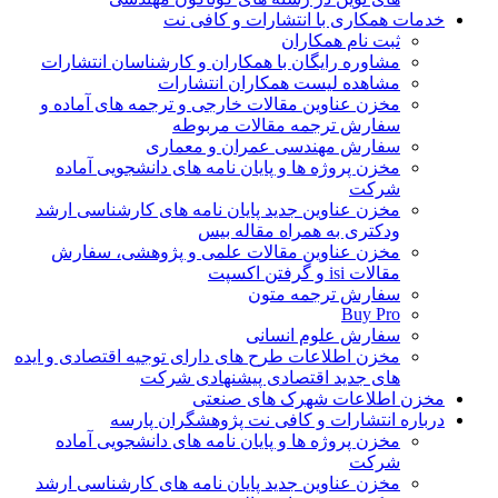
خدمات همکاری با انتشارات و کافی نت
ثبت نام همکاران
مشاوره رایگان با همکاران و کارشناسان انتشارات
مشاهده لیست همکاران انتشارات
مخزن عناوین مقالات خارجی و ترجمه های آماده و
سفارش ترجمه مقالات مربوطه
سفارش مهندسی عمران و معماری
مخزن پروژه ها و پایان نامه های دانشجویی آماده
شرکت
مخزن عناوین جدید پایان نامه های کارشناسی ارشد
ودکتری به همراه مقاله بیس
مخزن عناوین مقالات علمی و پژوهشی، سفارش
مقالات isi و گرفتن اکسپت
سفارش ترجمه متون
Buy Pro
سفارش علوم انسانی
مخزن اطلاعات طرح های دارای توجیه اقتصادی و ایده
های جدید اقتصادی پیشنهادی شرکت
مخزن اطلاعات شهرک های صنعتی
درباره انتشارات و کافی نت پژوهشگران پارسه
مخزن پروژه ها و پایان نامه های دانشجویی آماده
شرکت
مخزن عناوین جدید پایان نامه های کارشناسی ارشد