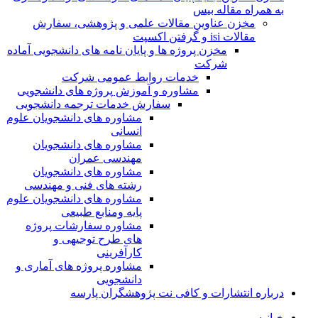
به همراه مقاله بیس
مخزن عناوین مقالات علمی و پژوهشی، سفارش
مقالات isi و گرفتن اکسپت
مخزن پروژه ها و پایان نامه های دانشجویی آماده
شرکت
خدمات روابط عمومی شرکت
مشاوره و آموزش پروژه های دانشجویی
سفارش خدمات ترجمه دانشجویی
مشاوره های دانشجویان علوم
انسانی
مشاوره های دانشجویان
مهندسی عمران
مشاوره های دانشجویان
رشته های فنی و مهندسی
مشاوره های دانشجویان علوم
پایه ومنابع طبیعی
مشاوره سفارشات پروژه
های طرح توجیهی و
کارآفرینی
مشاوره پروژه های آماری و
دانشجویی
درباره انتشارات و کافی نت پژوهشگران پارسه
خـانـه