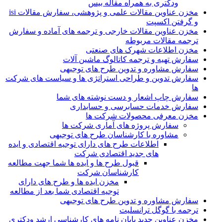
ودکتری به همراه مقاله بیس
مخزن عناوین مقالات علمی و پژوهشی، سفارش مقالات isi
و گرفتن اکسپت
مخزن عناوین مقالات خارجی و ترجمه های آماده و سفارش
ترجمه مقالات مربوطه
مخزن اطلاعات شهرک های صنعتی
سفارش تهیه و ترجمه کاتالوگ ماشین آلات
سفارش مشاوره و تدوین طرح های توجیهی
سفارش تدوین و طراحی استراتژی ها و سیاست های شرکت
ها
سفارش چاپ اشعار و دست نوشته های شما
سفارش خدمات حسابرسی و حسابداری
مخزن معرفی محصولات شرکت ها
سفارش پروژه های آماری شرکت ها
مشاوره با کارشناسان طرح های توجیهی
اطلاعات طرح های دارای توجیه اقتصادی و ایده
های جدید اقتصادی شرکت
قبول طرح ها و ایده ها شما جهت مطالعه
کارشناسان شرکت
مخزن ایده ها و طرح های دارای
توجیه اقتصادی شما بعد از مطالعه
سفارش مشاوره و تدوین طرح های توجیهی
ترجمه با گوگل ترانسلیت
مخزن عناوین جدید پایان نامه های کارشناسی ارشد ودکتری