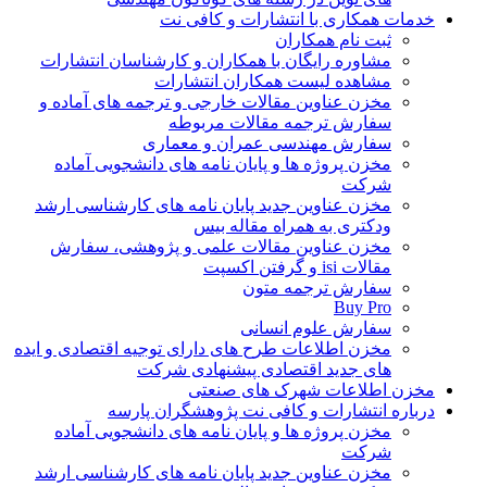
خدمات همکاری با انتشارات و کافی نت
ثبت نام همکاران
مشاوره رایگان با همکاران و کارشناسان انتشارات
مشاهده لیست همکاران انتشارات
مخزن عناوین مقالات خارجی و ترجمه های آماده و
سفارش ترجمه مقالات مربوطه
سفارش مهندسی عمران و معماری
مخزن پروژه ها و پایان نامه های دانشجویی آماده
شرکت
مخزن عناوین جدید پایان نامه های کارشناسی ارشد
ودکتری به همراه مقاله بیس
مخزن عناوین مقالات علمی و پژوهشی، سفارش
مقالات isi و گرفتن اکسپت
سفارش ترجمه متون
Buy Pro
سفارش علوم انسانی
مخزن اطلاعات طرح های دارای توجیه اقتصادی و ایده
های جدید اقتصادی پیشنهادی شرکت
مخزن اطلاعات شهرک های صنعتی
درباره انتشارات و کافی نت پژوهشگران پارسه
مخزن پروژه ها و پایان نامه های دانشجویی آماده
شرکت
مخزن عناوین جدید پایان نامه های کارشناسی ارشد