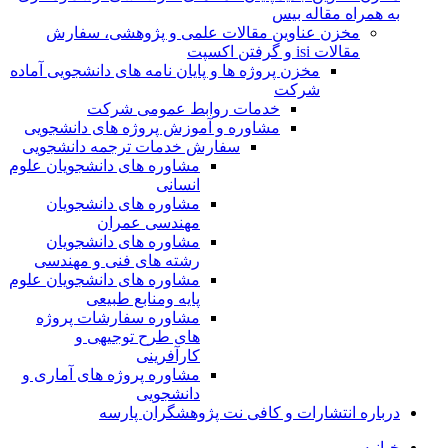
به همراه مقاله بیس
مخزن عناوین مقالات علمی و پژوهشی، سفارش
مقالات isi و گرفتن اکسپت
مخزن پروژه ها و پایان نامه های دانشجویی آماده
شرکت
خدمات روابط عمومی شرکت
مشاوره و آموزش پروژه های دانشجویی
سفارش خدمات ترجمه دانشجویی
مشاوره های دانشجویان علوم
انسانی
مشاوره های دانشجویان
مهندسی عمران
مشاوره های دانشجویان
رشته های فنی و مهندسی
مشاوره های دانشجویان علوم
پایه ومنابع طبیعی
مشاوره سفارشات پروژه
های طرح توجیهی و
کارآفرینی
مشاوره پروژه های آماری و
دانشجویی
درباره انتشارات و کافی نت پژوهشگران پارسه
خـانـه