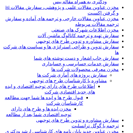
ودکتری به همراه مقاله بیس
مخزن عناوین مقالات علمی و پژوهشی، سفارش مقالات isi
و گرفتن اکسپت
مخزن عناوین مقالات خارجی و ترجمه های آماده و سفارش
ترجمه مقالات مربوطه
مخزن اطلاعات شهرک های صنعتی
سفارش تهیه و ترجمه کاتالوگ ماشین آلات
سفارش مشاوره و تدوین طرح های توجیهی
سفارش تدوین و طراحی استراتژی ها و سیاست های شرکت
ها
سفارش چاپ اشعار و دست نوشته های شما
سفارش خدمات حسابرسی و حسابداری
مخزن معرفی محصولات شرکت ها
سفارش پروژه های آماری شرکت ها
مشاوره با کارشناسان طرح های توجیهی
اطلاعات طرح های دارای توجیه اقتصادی و ایده
های جدید اقتصادی شرکت
قبول طرح ها و ایده ها شما جهت مطالعه
کارشناسان شرکت
مخزن ایده ها و طرح های دارای
توجیه اقتصادی شما بعد از مطالعه
سفارش مشاوره و تدوین طرح های توجیهی
ترجمه با گوگل ترانسلیت
مخزن عناوین جدید پایان نامه های کارشناسی ارشد ودکتری