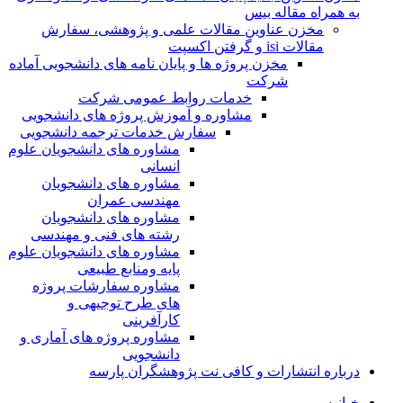
به همراه مقاله بیس
مخزن عناوین مقالات علمی و پژوهشی، سفارش
مقالات isi و گرفتن اکسپت
مخزن پروژه ها و پایان نامه های دانشجویی آماده
شرکت
خدمات روابط عمومی شرکت
مشاوره و آموزش پروژه های دانشجویی
سفارش خدمات ترجمه دانشجویی
مشاوره های دانشجویان علوم
انسانی
مشاوره های دانشجویان
مهندسی عمران
مشاوره های دانشجویان
رشته های فنی و مهندسی
مشاوره های دانشجویان علوم
پایه ومنابع طبیعی
مشاوره سفارشات پروژه
های طرح توجیهی و
کارآفرینی
مشاوره پروژه های آماری و
دانشجویی
درباره انتشارات و کافی نت پژوهشگران پارسه
خـانـه