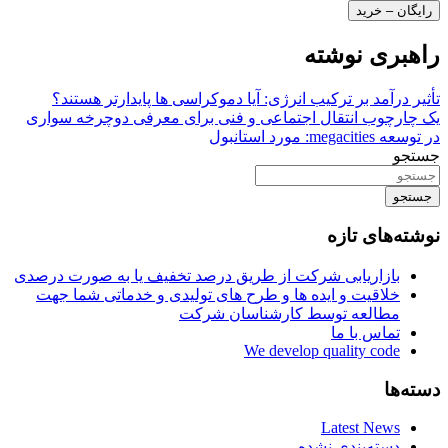
رایگان – خرید
راهبری نوشته
تأثیر درآمد بر ترکیب انرژی: آیا دموکراسی ها پایدارتر هستند؟
یک چارچوب انتقال اجتماعی و فنی برای معرفی دوچرخه سواری
در توسعه megacities: مورد استانبول
جستجو
جستجو
نوشته‌های تازه
بازاریابی شرکت از طریق درصد تخفیف یا به صورت درصدی
خلاقیت و ایده ها و طرح های تولیدی و خدماتی شما جهت
مطالعه توسط کارشناسان شرکت
تماس با ما
We develop quality code
دسته‌ها
Latest News
دسته‌بندی نشده