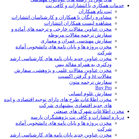
خدمات همکاری با انتشارات و کافی نت
ثبت نام همکاران
مشاوره رایگان با همکاران و کارشناسان انتشارات
مشاهده لیست همکاران انتشارات
مخزن عناوین مقالات خارجی و ترجمه های آماده و
سفارش ترجمه مقالات مربوطه
سفارش مهندسی عمران و معماری
مخزن پروژه ها و پایان نامه های دانشجویی آماده
شرکت
مخزن عناوین جدید پایان نامه های کارشناسی ارشد
ودکتری به همراه مقاله بیس
مخزن عناوین مقالات علمی و پژوهشی، سفارش
مقالات isi و گرفتن اکسپت
سفارش ترجمه متون
Buy Pro
سفارش علوم انسانی
مخزن اطلاعات طرح های دارای توجیه اقتصادی و ایده
های جدید اقتصادی پیشنهادی شرکت
مخزن اطلاعات شهرک های صنعتی
درباره انتشارات و کافی نت پژوهشگران پارسه
مخزن پروژه ها و پایان نامه های دانشجویی آماده
شرکت
مخزن عناوین جدید پایان نامه های کارشناسی ارشد