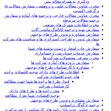
ودکتری به همراه مقاله بیس
مخزن عناوین مقالات علمی و پژوهشی، سفارش مقالات isi
و گرفتن اکسپت
مخزن عناوین مقالات خارجی و ترجمه های آماده و سفارش
ترجمه مقالات مربوطه
مخزن اطلاعات شهرک های صنعتی
سفارش تهیه و ترجمه کاتالوگ ماشین آلات
سفارش مشاوره و تدوین طرح های توجیهی
سفارش تدوین و طراحی استراتژی ها و سیاست های شرکت
ها
سفارش چاپ اشعار و دست نوشته های شما
سفارش خدمات حسابرسی و حسابداری
مخزن معرفی محصولات شرکت ها
سفارش پروژه های آماری شرکت ها
مشاوره با کارشناسان طرح های توجیهی
اطلاعات طرح های دارای توجیه اقتصادی و ایده
های جدید اقتصادی شرکت
قبول طرح ها و ایده ها شما جهت مطالعه
کارشناسان شرکت
مخزن ایده ها و طرح های دارای
توجیه اقتصادی شما بعد از مطالعه
سفارش مشاوره و تدوین طرح های توجیهی
ترجمه با گوگل ترانسلیت
مخزن عناوین جدید پایان نامه های کارشناسی ارشد ودکتری