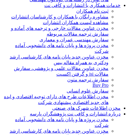
خدمات همکاری با انتشارات و کافی نت
ثبت نام همکاران
مشاوره رایگان با همکاران و کارشناسان انتشارات
مشاهده لیست همکاران انتشارات
مخزن عناوین مقالات خارجی و ترجمه های آماده و
سفارش ترجمه مقالات مربوطه
سفارش مهندسی عمران و معماری
مخزن پروژه ها و پایان نامه های دانشجویی آماده
شرکت
مخزن عناوین جدید پایان نامه های کارشناسی ارشد
ودکتری به همراه مقاله بیس
مخزن عناوین مقالات علمی و پژوهشی، سفارش
مقالات isi و گرفتن اکسپت
سفارش ترجمه متون
Buy Pro
سفارش علوم انسانی
مخزن اطلاعات طرح های دارای توجیه اقتصادی و ایده
های جدید اقتصادی پیشنهادی شرکت
مخزن اطلاعات شهرک های صنعتی
درباره انتشارات و کافی نت پژوهشگران پارسه
مخزن پروژه ها و پایان نامه های دانشجویی آماده
شرکت
مخزن عناوین جدید پایان نامه های کارشناسی ارشد