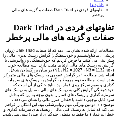
دانلود ها
تفاوتهای فردی در Dark Triad صفات و گزینه های مالی
پرخطر
تفاوتهای فردی در Dark Triad
صفات و گزینه های مالی پرخطر
مطالعات ارائه شده نشان می دهد که آیا صفات Dark Triad (روان
پریشی ، ماکیاولیتیسم و ​​خودشیفتگی) گرایش ریسک پذیری مالی را
پیش بینی می کنند. ما فرض کردیم که خودشیفتگی و روانپریشی با
گرایش به ریسک های مالی ارتباط مثبت دارند. سه مطالعه خوب
(۹۵۰ N1 ، N2 = 1027 ، N3 = 1132) در میان بزرگسالان شاغل
انجام شد. مطالعه ۱ بر گرایش عمومی به ریسک های مالی متمرکز
شده است. مطالعه دوم مربوط به گرایش به ریسک های سرمایه
گذاری و سوم تمرکز روی قمار بود. نتایج حاکی از آن است که
خودشیفتگی گرایش کلی به ریسک های مالی ، تمایل به ریسک های
سرمایه گذاری و ریسک های قمار را بدون توجه به این که پاداش
سود قابل توجهی داشته یا فقدان ضرر مالی را نشان می دهد ،
توضیح داد. دومین ویژگی مهم روانپزشکی بود. این امکان را فراهم
می کند که تمایل به ریسک کلی مالی ، ریسک های سرمایه گذاری و
خطرات قمار (اما فقط به منظور جلوگیری از ضرر) پیش بینی شود.