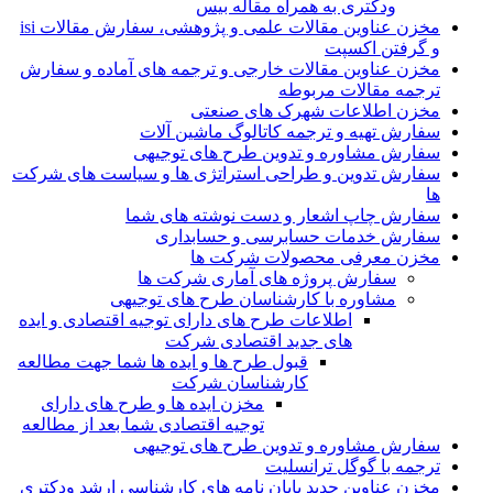
ودکتری به همراه مقاله بیس
مخزن عناوین مقالات علمی و پژوهشی، سفارش مقالات isi
و گرفتن اکسپت
مخزن عناوین مقالات خارجی و ترجمه های آماده و سفارش
ترجمه مقالات مربوطه
مخزن اطلاعات شهرک های صنعتی
سفارش تهیه و ترجمه کاتالوگ ماشین آلات
سفارش مشاوره و تدوین طرح های توجیهی
سفارش تدوین و طراحی استراتژی ها و سیاست های شرکت
ها
سفارش چاپ اشعار و دست نوشته های شما
سفارش خدمات حسابرسی و حسابداری
مخزن معرفی محصولات شرکت ها
سفارش پروژه های آماری شرکت ها
مشاوره با کارشناسان طرح های توجیهی
اطلاعات طرح های دارای توجیه اقتصادی و ایده
های جدید اقتصادی شرکت
قبول طرح ها و ایده ها شما جهت مطالعه
کارشناسان شرکت
مخزن ایده ها و طرح های دارای
توجیه اقتصادی شما بعد از مطالعه
سفارش مشاوره و تدوین طرح های توجیهی
ترجمه با گوگل ترانسلیت
مخزن عناوین جدید پایان نامه های کارشناسی ارشد ودکتری