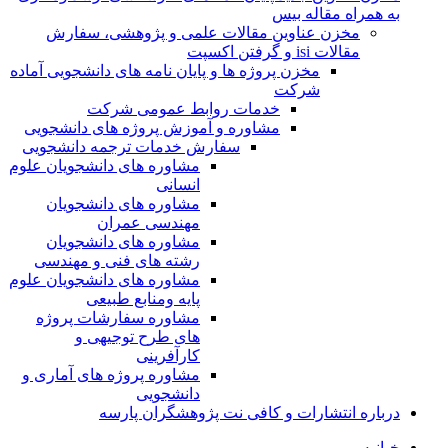
به همراه مقاله بیس
مخزن عناوین مقالات علمی و پژوهشی، سفارش
مقالات isi و گرفتن اکسپت
مخزن پروژه ها و پایان نامه های دانشجویی آماده
شرکت
خدمات روابط عمومی شرکت
مشاوره و آموزش پروژه های دانشجویی
سفارش خدمات ترجمه دانشجویی
مشاوره های دانشجویان علوم
انسانی
مشاوره های دانشجویان
مهندسی عمران
مشاوره های دانشجویان
رشته های فنی و مهندسی
مشاوره های دانشجویان علوم
پایه ومنابع طبیعی
مشاوره سفارشات پروژه
های طرح توجیهی و
کارآفرینی
مشاوره پروژه های آماری و
دانشجویی
درباره انتشارات و کافی نت پژوهشگران پارسه
خـانـه