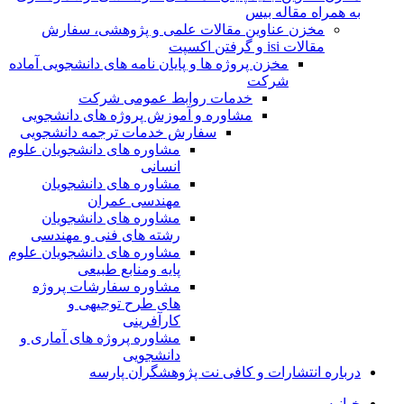
به همراه مقاله بیس
مخزن عناوین مقالات علمی و پژوهشی، سفارش
مقالات isi و گرفتن اکسپت
مخزن پروژه ها و پایان نامه های دانشجویی آماده
شرکت
خدمات روابط عمومی شرکت
مشاوره و آموزش پروژه های دانشجویی
سفارش خدمات ترجمه دانشجویی
مشاوره های دانشجویان علوم
انسانی
مشاوره های دانشجویان
مهندسی عمران
مشاوره های دانشجویان
رشته های فنی و مهندسی
مشاوره های دانشجویان علوم
پایه ومنابع طبیعی
مشاوره سفارشات پروژه
های طرح توجیهی و
کارآفرینی
مشاوره پروژه های آماری و
دانشجویی
درباره انتشارات و کافی نت پژوهشگران پارسه
خـانـه