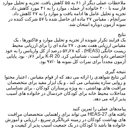
ملاحظات عملی دیگر از ۶۱ به ۵۵ کاهش یافت. تجزیه و تحلیل موارد
فاز سه با ۲۰۰ خانواده از جمله ، موارد را به ۴۱ مورد کاهش داد.
تجزیه و تحلیل عامل ها ادامه یافت و موارد را به ۲۷ کاهش داد.
سرانجام ، مقیاس ۲۷ ماده ای حاصل شده با ۵۷ شرکت کننده در
نمونه آزمون دوباره امتحان شد.
نتایج
یک فرایند تکرار شونده از تجزیه و تحلیل موارد و فاکتورها ، یک
مقیاس ارزیابی هفت بعدی ، ۲۷ ماده ای را برای ارزیابی محیط
زیست خانگی (HEAS) ، که ۵۲٫۲۸ درصد از کل واریانس را به خود
اختصاص داده است ، شناسایی کرد. K-R 20 برابر ۰٫۷۶ بود. پایایی
آزمون مجدداً برای نمرات کل نمونه ها ۹۷/۰ بود.
نتیجه گیری
این نتایج شواهدی را ارائه می دهد که از قوام مقیاس ، اعتبار محتوا
و روایی سازه پشتیبانی می کند ، و یک ابزار مفید برای متخصصان
مراقبت های بهداشتی ، به ویژه پرستاران کودکان ، برای شناسایی
مداخلات محیط خانه برای کودکان خردسال در خانواده های آسیب
پذیر ارائه می دهد.
پیامدهای عملی را تمرین کنید
یافته های HEAS-27 می تواند برای راهنمایی متخصصان مراقبت
های بهداشت کودکان در زمینه غربالگری سریع ، ارزیابی و آموزش
خانواده ها باشد تا کودکان در یک جمعیت آسیب پذیر از کیفیت و