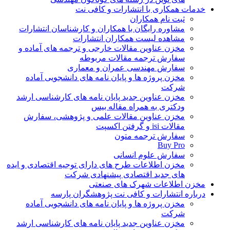
خدمات همکاری با انتشارات و کافی نت
ثبت نام همکاران
مشاوره رایگان با همکاران و کارشناسان انتشارات
مشاهده لیست همکاران انتشارات
مخزن عناوین مقالات خارجی و ترجمه های آماده و
سفارش ترجمه مقالات مربوطه
سفارش مهندسی عمران و معماری
مخزن پروژه ها و پایان نامه های دانشجویی آماده
شرکت
مخزن عناوین جدید پایان نامه های کارشناسی ارشد
ودکتری به همراه مقاله بیس
مخزن عناوین مقالات علمی و پژوهشی، سفارش
مقالات isi و گرفتن اکسپت
سفارش ترجمه متون
Buy Pro
سفارش علوم انسانی
مخزن اطلاعات طرح های دارای توجیه اقتصادی و ایده
های جدید اقتصادی پیشنهادی شرکت
مخزن اطلاعات شهرک های صنعتی
درباره انتشارات و کافی نت پژوهشگران پارسه
مخزن پروژه ها و پایان نامه های دانشجویی آماده
شرکت
مخزن عناوین جدید پایان نامه های کارشناسی ارشد