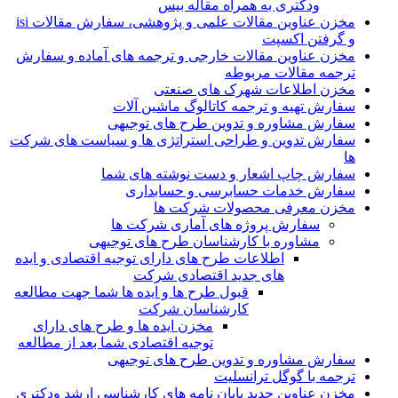
ودکتری به همراه مقاله بیس
مخزن عناوین مقالات علمی و پژوهشی، سفارش مقالات isi
و گرفتن اکسپت
مخزن عناوین مقالات خارجی و ترجمه های آماده و سفارش
ترجمه مقالات مربوطه
مخزن اطلاعات شهرک های صنعتی
سفارش تهیه و ترجمه کاتالوگ ماشین آلات
سفارش مشاوره و تدوین طرح های توجیهی
سفارش تدوین و طراحی استراتژی ها و سیاست های شرکت
ها
سفارش چاپ اشعار و دست نوشته های شما
سفارش خدمات حسابرسی و حسابداری
مخزن معرفی محصولات شرکت ها
سفارش پروژه های آماری شرکت ها
مشاوره با کارشناسان طرح های توجیهی
اطلاعات طرح های دارای توجیه اقتصادی و ایده
های جدید اقتصادی شرکت
قبول طرح ها و ایده ها شما جهت مطالعه
کارشناسان شرکت
مخزن ایده ها و طرح های دارای
توجیه اقتصادی شما بعد از مطالعه
سفارش مشاوره و تدوین طرح های توجیهی
ترجمه با گوگل ترانسلیت
مخزن عناوین جدید پایان نامه های کارشناسی ارشد ودکتری