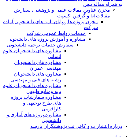
به همراه مقاله بیس
مخزن عناوین مقالات علمی و پژوهشی، سفارش
مقالات isi و گرفتن اکسپت
مخزن پروژه ها و پایان نامه های دانشجویی آماده
شرکت
خدمات روابط عمومی شرکت
مشاوره و آموزش پروژه های دانشجویی
سفارش خدمات ترجمه دانشجویی
مشاوره های دانشجویان علوم
انسانی
مشاوره های دانشجویان
مهندسی عمران
مشاوره های دانشجویان
رشته های فنی و مهندسی
مشاوره های دانشجویان علوم
پایه ومنابع طبیعی
مشاوره سفارشات پروژه
های طرح توجیهی و
کارآفرینی
مشاوره پروژه های آماری و
دانشجویی
درباره انتشارات و کافی نت پژوهشگران پارسه
خـانـه