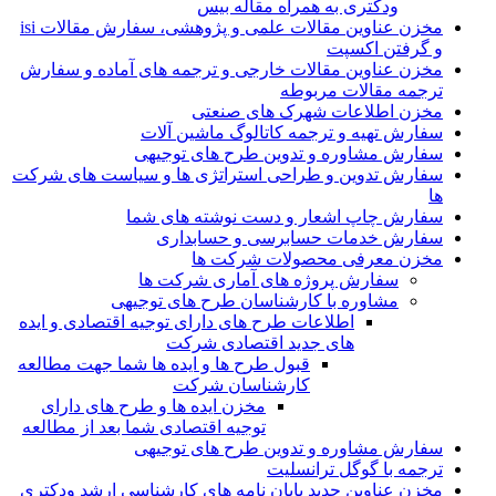
ودکتری به همراه مقاله بیس
مخزن عناوین مقالات علمی و پژوهشی، سفارش مقالات isi
و گرفتن اکسپت
مخزن عناوین مقالات خارجی و ترجمه های آماده و سفارش
ترجمه مقالات مربوطه
مخزن اطلاعات شهرک های صنعتی
سفارش تهیه و ترجمه کاتالوگ ماشین آلات
سفارش مشاوره و تدوین طرح های توجیهی
سفارش تدوین و طراحی استراتژی ها و سیاست های شرکت
ها
سفارش چاپ اشعار و دست نوشته های شما
سفارش خدمات حسابرسی و حسابداری
مخزن معرفی محصولات شرکت ها
سفارش پروژه های آماری شرکت ها
مشاوره با کارشناسان طرح های توجیهی
اطلاعات طرح های دارای توجیه اقتصادی و ایده
های جدید اقتصادی شرکت
قبول طرح ها و ایده ها شما جهت مطالعه
کارشناسان شرکت
مخزن ایده ها و طرح های دارای
توجیه اقتصادی شما بعد از مطالعه
سفارش مشاوره و تدوین طرح های توجیهی
ترجمه با گوگل ترانسلیت
مخزن عناوین جدید پایان نامه های کارشناسی ارشد ودکتری