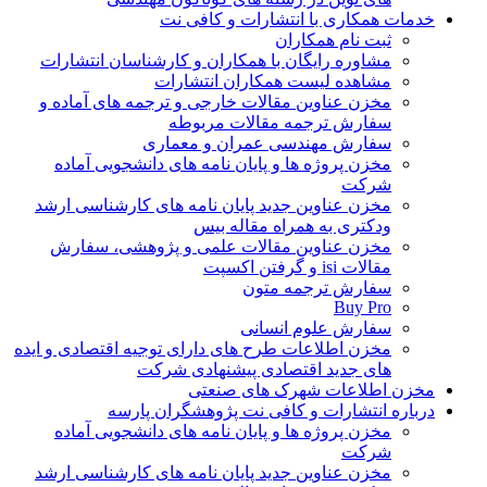
خدمات همکاری با انتشارات و کافی نت
ثبت نام همکاران
مشاوره رایگان با همکاران و کارشناسان انتشارات
مشاهده لیست همکاران انتشارات
مخزن عناوین مقالات خارجی و ترجمه های آماده و
سفارش ترجمه مقالات مربوطه
سفارش مهندسی عمران و معماری
مخزن پروژه ها و پایان نامه های دانشجویی آماده
شرکت
مخزن عناوین جدید پایان نامه های کارشناسی ارشد
ودکتری به همراه مقاله بیس
مخزن عناوین مقالات علمی و پژوهشی، سفارش
مقالات isi و گرفتن اکسپت
سفارش ترجمه متون
Buy Pro
سفارش علوم انسانی
مخزن اطلاعات طرح های دارای توجیه اقتصادی و ایده
های جدید اقتصادی پیشنهادی شرکت
مخزن اطلاعات شهرک های صنعتی
درباره انتشارات و کافی نت پژوهشگران پارسه
مخزن پروژه ها و پایان نامه های دانشجویی آماده
شرکت
مخزن عناوین جدید پایان نامه های کارشناسی ارشد