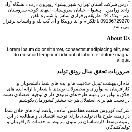
آدرس شرکت:استان تهران- شهر پیشوا- روبروی درب دانشگاه آزاد
واحد ورامین – پیشوا – خیابان سروستان- انتهای کوچه سروستان
نهم – پلاک 44- طریقه برقراری تماس با شماره تلفن
09136729270 با تلگرام و ایتا روبیکا و آی گپ بله و واتساپ برقرار
می باشد.
About Us
Lorem ipsum dolor sit amet, consectetur adipiscing elit, sed
do eiusmod tempor incididunt ut labore et dolore magna
aliqua.
ضروریات تحقق سال رونق تولید
ماه اردیبهشت تبدیل خلاقیت ها و ایده های شما دانشجویان و
کارآفرینان به نوآوری و محصولات تولیدی با شعار با ارائه ایده های
خلاق و نوآور در زمینه طرح های تولیدی دارای توجیه اقتصادی دست
در دست هم برای استقلال هر چه بیشتر کشورمان بکوشیم
شرکت کوروش صنعت هخامنش آماده دریافت ایده های خلاق شما
در زمینه طرح های تولیدی دارای توجیه اقتصادی و مطالعه در این
زمینه توسط کارشناسان در منوی مربوط به خدمات کارآفرینان و
تولیدکنندگان