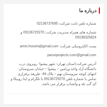
درباره ما
شماره تلفن ثابت شرکت: 02136737695
شماره های همراه مدیریت شرکت: 09136729270 و
09198325824
پست الکترونیکی شرکت: amin.hosein@gmail.com
parseprojects.com@gmail.com
آدرس شرکت:استان تهران- شهر پیشوا- روبروی درب
دانشگاه آزاد واحد ورامین – پیشوا – خیابان سروستان-
انتهای کوچه سروستان نهم – پلاک 44- طریقه برقراری
تماس با شماره تلفن 09136729270 با تلگرام و ایتا روبیکا و
آی گپ بله و واتساپ برقرار می باشد.