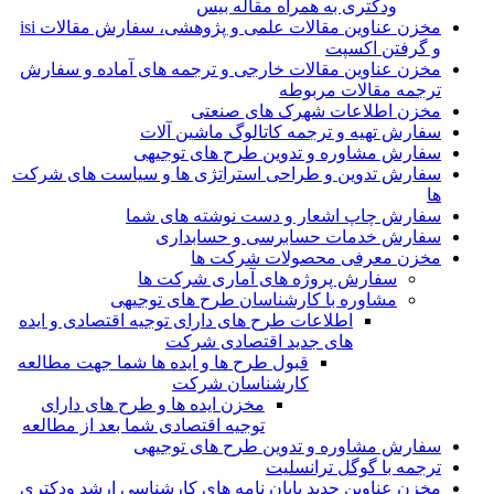
ودکتری به همراه مقاله بیس
مخزن عناوین مقالات علمی و پژوهشی، سفارش مقالات isi
و گرفتن اکسپت
مخزن عناوین مقالات خارجی و ترجمه های آماده و سفارش
ترجمه مقالات مربوطه
مخزن اطلاعات شهرک های صنعتی
سفارش تهیه و ترجمه کاتالوگ ماشین آلات
سفارش مشاوره و تدوین طرح های توجیهی
سفارش تدوین و طراحی استراتژی ها و سیاست های شرکت
ها
سفارش چاپ اشعار و دست نوشته های شما
سفارش خدمات حسابرسی و حسابداری
مخزن معرفی محصولات شرکت ها
سفارش پروژه های آماری شرکت ها
مشاوره با کارشناسان طرح های توجیهی
اطلاعات طرح های دارای توجیه اقتصادی و ایده
های جدید اقتصادی شرکت
قبول طرح ها و ایده ها شما جهت مطالعه
کارشناسان شرکت
مخزن ایده ها و طرح های دارای
توجیه اقتصادی شما بعد از مطالعه
سفارش مشاوره و تدوین طرح های توجیهی
ترجمه با گوگل ترانسلیت
مخزن عناوین جدید پایان نامه های کارشناسی ارشد ودکتری