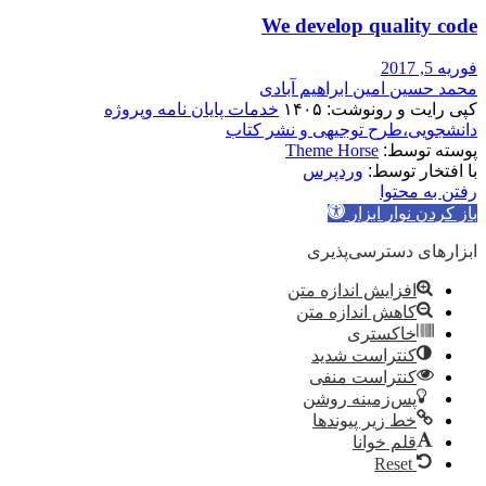
We develop quality code
فوریه 5, 2017
محمد حسین امین ابراهیم آبادی
کپی رایت و رونوشت: ۱۴۰۵
خدمات پایان نامه وپروژه
دانشجویی،طرح توجیهی و نشر کتاب
پوسته توسط:
Theme Horse
با افتخار توسط:
وردپرس
رفتن به محتوا
باز کردن نوار ابزار
ابزارهای دسترسی‌پذیری
افزایش اندازه متن
کاهش اندازه متن
خاکستری
کنتراست شدید
کنتراست منفی
پس‌زمینه روشن
خط زیر پیوندها
قلم خوانا
Reset