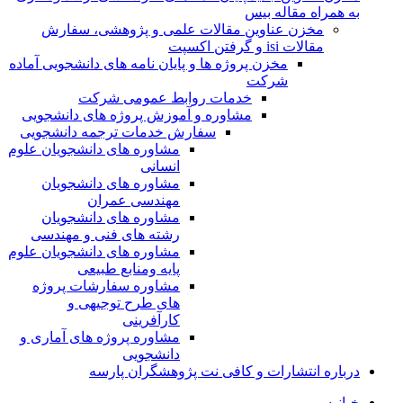
به همراه مقاله بیس
مخزن عناوین مقالات علمی و پژوهشی، سفارش
مقالات isi و گرفتن اکسپت
مخزن پروژه ها و پایان نامه های دانشجویی آماده
شرکت
خدمات روابط عمومی شرکت
مشاوره و آموزش پروژه های دانشجویی
سفارش خدمات ترجمه دانشجویی
مشاوره های دانشجویان علوم
انسانی
مشاوره های دانشجویان
مهندسی عمران
مشاوره های دانشجویان
رشته های فنی و مهندسی
مشاوره های دانشجویان علوم
پایه ومنابع طبیعی
مشاوره سفارشات پروژه
های طرح توجیهی و
کارآفرینی
مشاوره پروژه های آماری و
دانشجویی
درباره انتشارات و کافی نت پژوهشگران پارسه
خـانـه