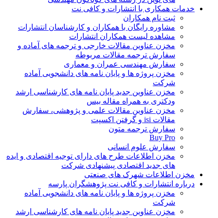
خدمات همکاری با انتشارات و کافی نت
ثبت نام همکاران
مشاوره رایگان با همکاران و کارشناسان انتشارات
مشاهده لیست همکاران انتشارات
مخزن عناوین مقالات خارجی و ترجمه های آماده و
سفارش ترجمه مقالات مربوطه
سفارش مهندسی عمران و معماری
مخزن پروژه ها و پایان نامه های دانشجویی آماده
شرکت
مخزن عناوین جدید پایان نامه های کارشناسی ارشد
ودکتری به همراه مقاله بیس
مخزن عناوین مقالات علمی و پژوهشی، سفارش
مقالات isi و گرفتن اکسپت
سفارش ترجمه متون
Buy Pro
سفارش علوم انسانی
مخزن اطلاعات طرح های دارای توجیه اقتصادی و ایده
های جدید اقتصادی پیشنهادی شرکت
مخزن اطلاعات شهرک های صنعتی
درباره انتشارات و کافی نت پژوهشگران پارسه
مخزن پروژه ها و پایان نامه های دانشجویی آماده
شرکت
مخزن عناوین جدید پایان نامه های کارشناسی ارشد