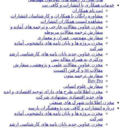
خدمات همکاری با انتشارات و کافی نت
ثبت نام همکاران
مشاوره رایگان با همکاران و کارشناسان انتشارات
مشاهده لیست همکاران انتشارات
مخزن عناوین مقالات خارجی و ترجمه های آماده و
سفارش ترجمه مقالات مربوطه
سفارش مهندسی عمران و معماری
مخزن پروژه ها و پایان نامه های دانشجویی آماده
شرکت
مخزن عناوین جدید پایان نامه های کارشناسی ارشد
ودکتری به همراه مقاله بیس
مخزن عناوین مقالات علمی و پژوهشی، سفارش
مقالات isi و گرفتن اکسپت
سفارش ترجمه متون
Buy Pro
سفارش علوم انسانی
مخزن اطلاعات طرح های دارای توجیه اقتصادی و ایده
های جدید اقتصادی پیشنهادی شرکت
مخزن اطلاعات شهرک های صنعتی
درباره انتشارات و کافی نت پژوهشگران پارسه
مخزن پروژه ها و پایان نامه های دانشجویی آماده
شرکت
مخزن عناوین جدید پایان نامه های کارشناسی ارشد