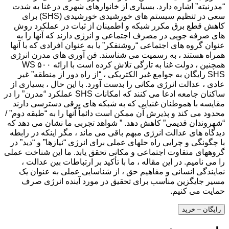
“مدرنیته” اشاره دارد. بسیاری از خانوارهای شهری در غنا به شدت
سعی در تنظیم سیستم های خورشیدی خورشیدی (SHS) برای
کاهش قطع برق مکرر شبکه و اطمینان از ثبات در عملکرد روش
های صرفه جویی در مصرف اجتماعی و انرژی دارند که آنها را به
عنوان گروه های اجتماعی “روشنفکر” یا به عنوان افرادی که با آنها
همراه هستند ، به رسمیت می شناسند. فن آوری های مدرن انرژی
همچنین ، دولت غنا به تازگی تلاش کرده است با ارائه ۵۰۰ WS
SHS رایگان به جوامع غیر الکتریکی ، “از راه دور از منطقه” غیر
عادی ، عدالت انرژی مکانی را بدست آورد. با این حال ، بسیاری از
ساکنان جامعه ادعا می کنند که امکانات SHS عملکرد “مدرن” را در
مقایسه با هموطنان غنیایی که به شبکه های برقی دسترسی دارند
محدود می کند و پذیرش آن ممکن است دائماً آنها را به “طبقه دوم” /
“شهروندان قدیمی” کاهش دهد. ” شواهد تجربی ما نشان می دهد که
دیدگاه های عدالت انرژی مبهم باقی می ماند ، مگر اینکه در رابطه
با چگونگی و چرایی راه حلهای عملی برای انرژی “نیازها” و “دید” در
گروههای متفاوت اجتماعی و مکانی تحقق یابد. ما این شناخت عملی
را می نامیم. در این مقاله ، ما با تأکید بر ارتباطات بین عدالت ،
نمایندگی انسانی و مفاهیم حق ، از شناسایی عملی به عنوان یک
مسیر جایگزین مناسب برای تحقیق در مورد آینده انرژی صرف
حمایت می کنیم.
رایگان – خرید