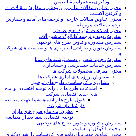
ودکتری به همراه مقاله بیس
مخزن عناوین مقالات علمی و پژوهشی، سفارش مقالات isi
و گرفتن اکسپت
مخزن عناوین مقالات خارجی و ترجمه های آماده و سفارش
ترجمه مقالات مربوطه
مخزن اطلاعات شهرک های صنعتی
سفارش تهیه و ترجمه کاتالوگ ماشین آلات
سفارش مشاوره و تدوین طرح های توجیهی
سفارش تدوین و طراحی استراتژی ها و سیاست های شرکت
ها
سفارش چاپ اشعار و دست نوشته های شما
سفارش خدمات حسابرسی و حسابداری
مخزن معرفی محصولات شرکت ها
سفارش پروژه های آماری شرکت ها
مشاوره با کارشناسان طرح های توجیهی
اطلاعات طرح های دارای توجیه اقتصادی و ایده
های جدید اقتصادی شرکت
قبول طرح ها و ایده ها شما جهت مطالعه
کارشناسان شرکت
مخزن ایده ها و طرح های دارای
توجیه اقتصادی شما بعد از مطالعه
سفارش مشاوره و تدوین طرح های توجیهی
ترجمه با گوگل ترانسلیت
مخزن عناوین جدید پایان نامه های کارشناسی ارشد ودکتری