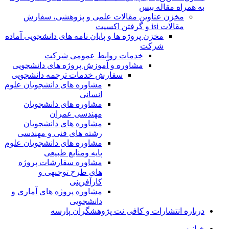
به همراه مقاله بیس
مخزن عناوین مقالات علمی و پژوهشی، سفارش
مقالات isi و گرفتن اکسپت
مخزن پروژه ها و پایان نامه های دانشجویی آماده
شرکت
خدمات روابط عمومی شرکت
مشاوره و آموزش پروژه های دانشجویی
سفارش خدمات ترجمه دانشجویی
مشاوره های دانشجویان علوم
انسانی
مشاوره های دانشجویان
مهندسی عمران
مشاوره های دانشجویان
رشته های فنی و مهندسی
مشاوره های دانشجویان علوم
پایه ومنابع طبیعی
مشاوره سفارشات پروژه
های طرح توجیهی و
کارآفرینی
مشاوره پروژه های آماری و
دانشجویی
درباره انتشارات و کافی نت پژوهشگران پارسه
خـانـه