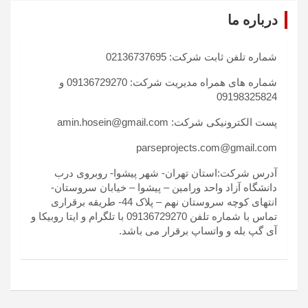
درباره ما
شماره تلفن ثابت شرکت: 02136737695
شماره های همراه مدیریت شرکت: 09136729270 و
09198325824
پست الکترونیکی شرکت: amin.hosein@gmail.com
parseprojects.com@gmail.com
آدرس شرکت:استان تهران- شهر پیشوا- روبروی درب
دانشگاه آزاد واحد ورامین – پیشوا – خیابان سروستان-
انتهای کوچه سروستان نهم – پلاک 44- طریقه برقراری
تماس با شماره تلفن 09136729270 با تلگرام و ایتا روبیکا و
آی گپ بله و واتساپ برقرار می باشد.