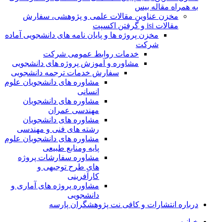
به همراه مقاله بیس
مخزن عناوین مقالات علمی و پژوهشی، سفارش
مقالات isi و گرفتن اکسپت
مخزن پروژه ها و پایان نامه های دانشجویی آماده
شرکت
خدمات روابط عمومی شرکت
مشاوره و آموزش پروژه های دانشجویی
سفارش خدمات ترجمه دانشجویی
مشاوره های دانشجویان علوم
انسانی
مشاوره های دانشجویان
مهندسی عمران
مشاوره های دانشجویان
رشته های فنی و مهندسی
مشاوره های دانشجویان علوم
پایه ومنابع طبیعی
مشاوره سفارشات پروژه
های طرح توجیهی و
کارآفرینی
مشاوره پروژه های آماری و
دانشجویی
درباره انتشارات و کافی نت پژوهشگران پارسه
خـانـه