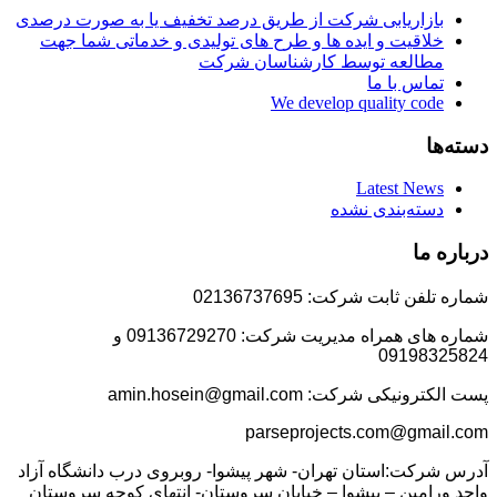
بازاریابی شرکت از طریق درصد تخفیف یا به صورت درصدی
خلاقیت و ایده ها و طرح های تولیدی و خدماتی شما جهت
مطالعه توسط کارشناسان شرکت
تماس با ما
We develop quality code
دسته‌ها
Latest News
دسته‌بندی نشده
درباره ما
شماره تلفن ثابت شرکت: 02136737695
شماره های همراه مدیریت شرکت: 09136729270 و
09198325824
پست الکترونیکی شرکت: amin.hosein@gmail.com
parseprojects.com@gmail.com
آدرس شرکت:استان تهران- شهر پیشوا- روبروی درب دانشگاه آزاد
واحد ورامین – پیشوا – خیابان سروستان- انتهای کوچه سروستان