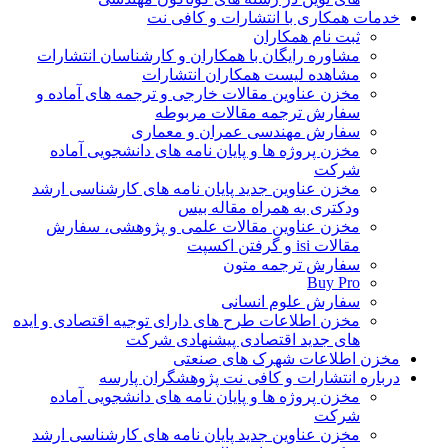
خدمات همکاری با انتشارات و کافی نت
ثبت نام همکاران
مشاوره رایگان با همکاران و کارشناسان انتشارات
مشاهده لیست همکاران انتشارات
مخزن عناوین مقالات خارجی و ترجمه های آماده و
سفارش ترجمه مقالات مربوطه
سفارش مهندسی عمران و معماری
مخزن پروژه ها و پایان نامه های دانشجویی آماده
شرکت
مخزن عناوین جدید پایان نامه های کارشناسی ارشد
ودکتری به همراه مقاله بیس
مخزن عناوین مقالات علمی و پژوهشی، سفارش
مقالات isi و گرفتن اکسپت
سفارش ترجمه متون
Buy Pro
سفارش علوم انسانی
مخزن اطلاعات طرح های دارای توجیه اقتصادی و ایده
های جدید اقتصادی پیشنهادی شرکت
مخزن اطلاعات شهرک های صنعتی
درباره انتشارات و کافی نت پژوهشگران پارسه
مخزن پروژه ها و پایان نامه های دانشجویی آماده
شرکت
مخزن عناوین جدید پایان نامه های کارشناسی ارشد