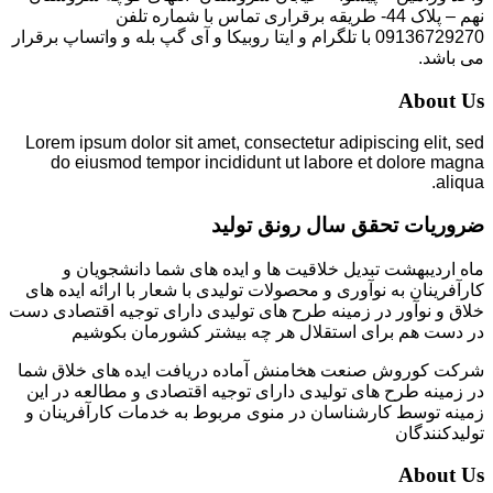
نهم – پلاک 44- طریقه برقراری تماس با شماره تلفن
09136729270 با تلگرام و ایتا روبیکا و آی گپ بله و واتساپ برقرار
می باشد.
About Us
Lorem ipsum dolor sit amet, consectetur adipiscing elit, sed
do eiusmod tempor incididunt ut labore et dolore magna
aliqua.
ضروریات تحقق سال رونق تولید
ماه اردیبهشت تبدیل خلاقیت ها و ایده های شما دانشجویان و
کارآفرینان به نوآوری و محصولات تولیدی با شعار با ارائه ایده های
خلاق و نوآور در زمینه طرح های تولیدی دارای توجیه اقتصادی دست
در دست هم برای استقلال هر چه بیشتر کشورمان بکوشیم
شرکت کوروش صنعت هخامنش آماده دریافت ایده های خلاق شما
در زمینه طرح های تولیدی دارای توجیه اقتصادی و مطالعه در این
زمینه توسط کارشناسان در منوی مربوط به خدمات کارآفرینان و
تولیدکنندگان
About Us