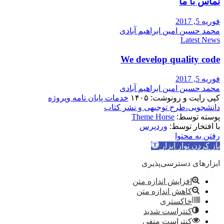
تماس با ما
فوریه 5, 2017
محمد حسین امین ابراهیم آبادی
Latest News
We develop quality code
فوریه 5, 2017
محمد حسین امین ابراهیم آبادی
کپی رایت و رونوشت: ۱۴۰۵
خدمات پایان نامه وپروژه
دانشجویی،طرح توجیهی و نشر کتاب
پوسته توسط:
Theme Horse
با افتخار توسط:
وردپرس
رفتن به محتوا
باز کردن نوار ابزار
ابزارهای دسترسی‌پذیری
افزایش اندازه متن
کاهش اندازه متن
خاکستری
کنتراست شدید
کنتراست منفی