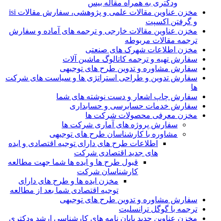
ودکتری به همراه مقاله بیس
مخزن عناوین مقالات علمی و پژوهشی، سفارش مقالات isi
و گرفتن اکسپت
مخزن عناوین مقالات خارجی و ترجمه های آماده و سفارش
ترجمه مقالات مربوطه
مخزن اطلاعات شهرک های صنعتی
سفارش تهیه و ترجمه کاتالوگ ماشین آلات
سفارش مشاوره و تدوین طرح های توجیهی
سفارش تدوین و طراحی استراتژی ها و سیاست های شرکت
ها
سفارش چاپ اشعار و دست نوشته های شما
سفارش خدمات حسابرسی و حسابداری
مخزن معرفی محصولات شرکت ها
سفارش پروژه های آماری شرکت ها
مشاوره با کارشناسان طرح های توجیهی
اطلاعات طرح های دارای توجیه اقتصادی و ایده
های جدید اقتصادی شرکت
قبول طرح ها و ایده ها شما جهت مطالعه
کارشناسان شرکت
مخزن ایده ها و طرح های دارای
توجیه اقتصادی شما بعد از مطالعه
سفارش مشاوره و تدوین طرح های توجیهی
ترجمه با گوگل ترانسلیت
مخزن عناوین جدید پایان نامه های کارشناسی ارشد ودکتری