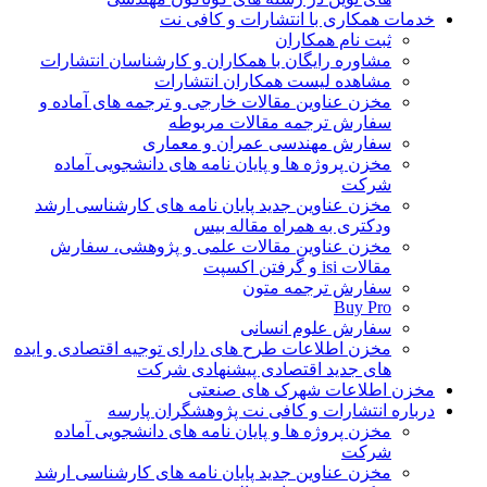
خدمات همکاری با انتشارات و کافی نت
ثبت نام همکاران
مشاوره رایگان با همکاران و کارشناسان انتشارات
مشاهده لیست همکاران انتشارات
مخزن عناوین مقالات خارجی و ترجمه های آماده و
سفارش ترجمه مقالات مربوطه
سفارش مهندسی عمران و معماری
مخزن پروژه ها و پایان نامه های دانشجویی آماده
شرکت
مخزن عناوین جدید پایان نامه های کارشناسی ارشد
ودکتری به همراه مقاله بیس
مخزن عناوین مقالات علمی و پژوهشی، سفارش
مقالات isi و گرفتن اکسپت
سفارش ترجمه متون
Buy Pro
سفارش علوم انسانی
مخزن اطلاعات طرح های دارای توجیه اقتصادی و ایده
های جدید اقتصادی پیشنهادی شرکت
مخزن اطلاعات شهرک های صنعتی
درباره انتشارات و کافی نت پژوهشگران پارسه
مخزن پروژه ها و پایان نامه های دانشجویی آماده
شرکت
مخزن عناوین جدید پایان نامه های کارشناسی ارشد