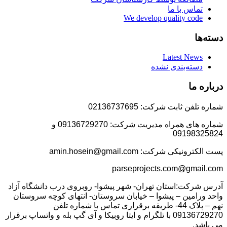
تماس با ما
We develop quality code
دسته‌ها
Latest News
دسته‌بندی نشده
درباره ما
شماره تلفن ثابت شرکت: 02136737695
شماره های همراه مدیریت شرکت: 09136729270 و
09198325824
پست الکترونیکی شرکت: amin.hosein@gmail.com
parseprojects.com@gmail.com
آدرس شرکت:استان تهران- شهر پیشوا- روبروی درب دانشگاه آزاد
واحد ورامین – پیشوا – خیابان سروستان- انتهای کوچه سروستان
نهم – پلاک 44- طریقه برقراری تماس با شماره تلفن
09136729270 با تلگرام و ایتا روبیکا و آی گپ بله و واتساپ برقرار
می باشد.