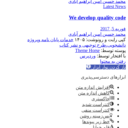
محمد حسین امین ابراهیم آبادی
Latest News
We develop quality code
فوریه 5, 2017
محمد حسین امین ابراهیم آبادی
کپی رایت و رونوشت: ۱۴۰۵
خدمات پایان نامه وپروژه
دانشجویی،طرح توجیهی و نشر کتاب
پوسته توسط:
Theme Horse
با افتخار توسط:
وردپرس
رفتن به محتوا
باز کردن نوار ابزار
ابزارهای دسترسی‌پذیری
افزایش اندازه متن
کاهش اندازه متن
خاکستری
کنتراست شدید
کنتراست منفی
پس‌زمینه روشن
خط زیر پیوندها
قلم خوانا