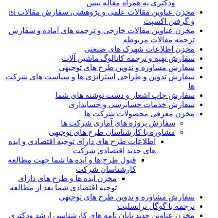
ودکتری به همراه مقاله بیس
مخزن عناوین مقالات علمی و پژوهشی، سفارش مقالات isi
و گرفتن اکسپت
مخزن عناوین مقالات خارجی و ترجمه های آماده و سفارش
ترجمه مقالات مربوطه
مخزن اطلاعات شهرک های صنعتی
سفارش تهیه و ترجمه کاتالوگ ماشین آلات
سفارش مشاوره و تدوین طرح های توجیهی
سفارش تدوین و طراحی استراتژی ها و سیاست های شرکت
ها
سفارش چاپ اشعار و دست نوشته های شما
سفارش خدمات حسابرسی و حسابداری
مخزن معرفی محصولات شرکت ها
سفارش پروژه های آماری شرکت ها
مشاوره با کارشناسان طرح های توجیهی
اطلاعات طرح های دارای توجیه اقتصادی و ایده
های جدید اقتصادی شرکت
قبول طرح ها و ایده ها شما جهت مطالعه
کارشناسان شرکت
مخزن ایده ها و طرح های دارای
توجیه اقتصادی شما بعد از مطالعه
سفارش مشاوره و تدوین طرح های توجیهی
ترجمه با گوگل ترانسلیت
مخزن عناوین جدید پایان نامه های کارشناسی ارشد ودکتری