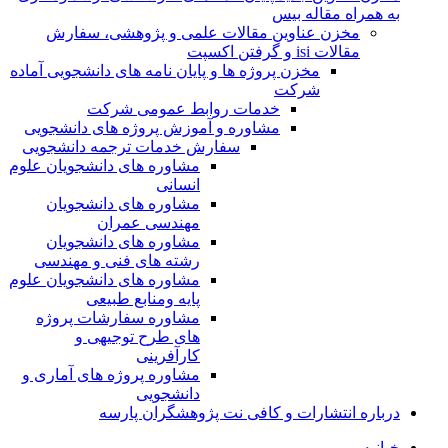
به همراه مقاله بیس
مخزن عناوین مقالات علمی و پژوهشی، سفارش
مقالات isi و گرفتن اکسپت
مخزن پروژه ها و پایان نامه های دانشجویی آماده
شرکت
خدمات روابط عمومی شرکت
مشاوره و آموزش پروژه های دانشجویی
سفارش خدمات ترجمه دانشجویی
مشاوره های دانشجویان علوم
انسانی
مشاوره های دانشجویان
مهندسی عمران
مشاوره های دانشجویان
رشته های فنی و مهندسی
مشاوره های دانشجویان علوم
پایه ومنابع طبیعی
مشاوره سفارشات پروژه
های طرح توجیهی و
کارآفرینی
مشاوره پروژه های آماری و
دانشجویی
درباره انتشارات و کافی نت پژوهشگران پارسه
خـانـه