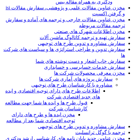
ودکتری به همراه مقاله بیس
مخزن عناوین مقالات علمی و پژوهشی، سفارش مقالات isi
و گرفتن اکسپت
مخزن عناوین مقالات خارجی و ترجمه های آماده و سفارش
ترجمه مقالات مربوطه
مخزن اطلاعات شهرک های صنعتی
سفارش تهیه و ترجمه کاتالوگ ماشین آلات
سفارش مشاوره و تدوین طرح های توجیهی
سفارش تدوین و طراحی استراتژی ها و سیاست های شرکت
ها
سفارش چاپ اشعار و دست نوشته های شما
سفارش خدمات حسابرسی و حسابداری
مخزن معرفی محصولات شرکت ها
سفارش پروژه های آماری شرکت ها
مشاوره با کارشناسان طرح های توجیهی
اطلاعات طرح های دارای توجیه اقتصادی و ایده
های جدید اقتصادی شرکت
قبول طرح ها و ایده ها شما جهت مطالعه
کارشناسان شرکت
مخزن ایده ها و طرح های دارای
توجیه اقتصادی شما بعد از مطالعه
سفارش مشاوره و تدوین طرح های توجیهی
ترجمه با گوگل ترانسلیت
مخزن عناوین جدید پایان نامه های کارشناسی ارشد ودکتری