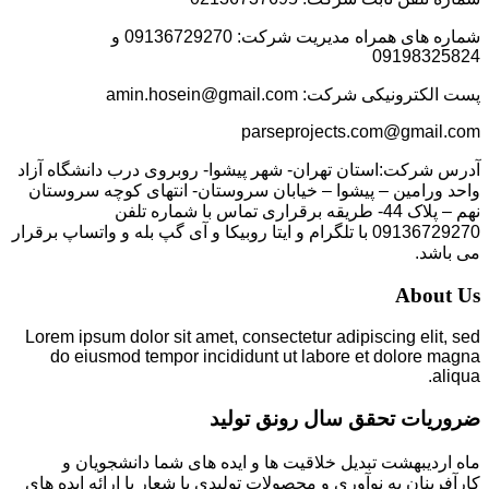
شماره های همراه مدیریت شرکت: 09136729270 و
09198325824
پست الکترونیکی شرکت: amin.hosein@gmail.com
parseprojects.com@gmail.com
آدرس شرکت:استان تهران- شهر پیشوا- روبروی درب دانشگاه آزاد
واحد ورامین – پیشوا – خیابان سروستان- انتهای کوچه سروستان
نهم – پلاک 44- طریقه برقراری تماس با شماره تلفن
09136729270 با تلگرام و ایتا روبیکا و آی گپ بله و واتساپ برقرار
می باشد.
About Us
Lorem ipsum dolor sit amet, consectetur adipiscing elit, sed
do eiusmod tempor incididunt ut labore et dolore magna
aliqua.
ضروریات تحقق سال رونق تولید
ماه اردیبهشت تبدیل خلاقیت ها و ایده های شما دانشجویان و
کارآفرینان به نوآوری و محصولات تولیدی با شعار با ارائه ایده های