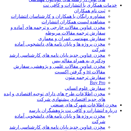
خدمات همکاری با انتشارات و کافی نت
ثبت نام همکاران
مشاوره رایگان با همکاران و کارشناسان انتشارات
مشاهده لیست همکاران انتشارات
مخزن عناوین مقالات خارجی و ترجمه های آماده و
سفارش ترجمه مقالات مربوطه
سفارش مهندسی عمران و معماری
مخزن پروژه ها و پایان نامه های دانشجویی آماده
شرکت
مخزن عناوین جدید پایان نامه های کارشناسی ارشد
ودکتری به همراه مقاله بیس
مخزن عناوین مقالات علمی و پژوهشی، سفارش
مقالات isi و گرفتن اکسپت
سفارش ترجمه متون
Buy Pro
سفارش علوم انسانی
مخزن اطلاعات طرح های دارای توجیه اقتصادی و ایده
های جدید اقتصادی پیشنهادی شرکت
مخزن اطلاعات شهرک های صنعتی
درباره انتشارات و کافی نت پژوهشگران پارسه
مخزن پروژه ها و پایان نامه های دانشجویی آماده
شرکت
مخزن عناوین جدید پایان نامه های کارشناسی ارشد