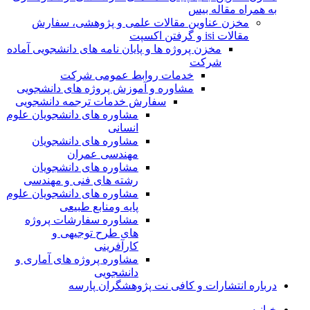
به همراه مقاله بیس
مخزن عناوین مقالات علمی و پژوهشی، سفارش
مقالات isi و گرفتن اکسپت
مخزن پروژه ها و پایان نامه های دانشجویی آماده
شرکت
خدمات روابط عمومی شرکت
مشاوره و آموزش پروژه های دانشجویی
سفارش خدمات ترجمه دانشجویی
مشاوره های دانشجویان علوم
انسانی
مشاوره های دانشجویان
مهندسی عمران
مشاوره های دانشجویان
رشته های فنی و مهندسی
مشاوره های دانشجویان علوم
پایه ومنابع طبیعی
مشاوره سفارشات پروژه
های طرح توجیهی و
کارآفرینی
مشاوره پروژه های آماری و
دانشجویی
درباره انتشارات و کافی نت پژوهشگران پارسه
خـانـه