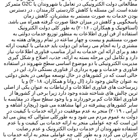
مطالعاتی دولت الکترونیکی در تعامل با شهروندان یا G2C متمرکز
شده است. این مسئله با کاهش کاردستی کارمندان ، در دسترس
بودن خدمات به صورت مستمر به مشتریان، کاهش زمان
پاسخگویی و کاهش در میزان خطا صورت گرفته همراه می باشد.
(استافونیک و همکاران ، ۲۰۱۶) به طور کلی دولت الکترونیک
استفاده از فن آوری اطلاعات به منظور توزیع خدمات دولتی به
صورت مستقیم و بیست و چهار ساعته در تمام روزهای هفته به
مشتری را به انجام می رساند این دولت باید خدماتی با کیفیت ارائه
دهد و برای ارائه این خدمات به ابزار مناسب فناوری اطلاعات نیاز
دارد و تکامل این مرحله بسته به ارائه، جذب، اصلاح و شکل گیری
مدیریت الکترونیکی با دو موضوع اساسی سطح شهروند در استفاده
فناوری و خدمات و بهره برداری از فناوری بستگی دارد. این در
حالی است که در کشورهای در حال توسعه موانعی در بخش دولتی
به عنوان چالش وجود دارد (ال روانا و همکاران، ۲۰۱۸) و یا
زیرساخت های فناوری اطلاعات و ارتباطات به عنوان یکی از اصلی
ترین چالش های شناخته شده وجود دارد زیرا برخی از کشورها از
فناوری اطلاعات کم برخوردارند و یا وجود سطح سواد در مقایسه با
سایر کشورهای پیشرفته در آنها مشاهده می شود (ریچارد آشاهه و
ایرانی ، ۲۰۱۹) منجر به عدم موفقیت در ارائه خدمات با کیفیت در
دولت به عموم مردم می شود و به طورکلی سئوالی که پیش می آید
این است که چه عواملی منجر به ارائه خدمات بی کیفیت و یا عدم
استفاده شهروندان از خدمات دولت الکترونیک و عدم رضایت
کاربران می گردد و به طور کلی چه عواملی منجر به ارائه خدمات با