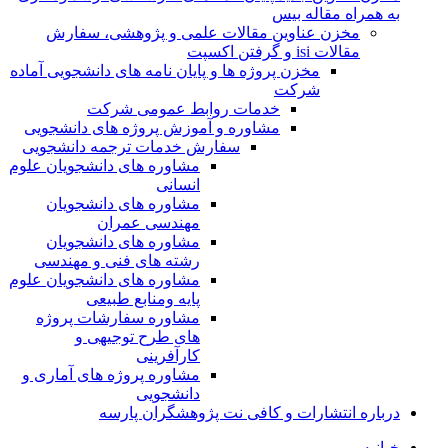
به همراه مقاله بیس
مخزن عناوین مقالات علمی و پژوهشی، سفارش
مقالات isi و گرفتن اکسپت
مخزن پروژه ها و پایان نامه های دانشجویی آماده
شرکت
خدمات روابط عمومی شرکت
مشاوره و آموزش پروژه های دانشجویی
سفارش خدمات ترجمه دانشجویی
مشاوره های دانشجویان علوم
انسانی
مشاوره های دانشجویان
مهندسی عمران
مشاوره های دانشجویان
رشته های فنی و مهندسی
مشاوره های دانشجویان علوم
پایه ومنابع طبیعی
مشاوره سفارشات پروژه
های طرح توجیهی و
کارآفرینی
مشاوره پروژه های آماری و
دانشجویی
درباره انتشارات و کافی نت پژوهشگران پارسه
خـانـه