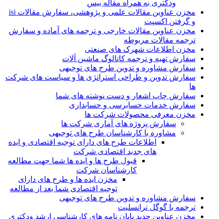
ودکتری به همراه مقاله بیس
مخزن عناوین مقالات علمی و پژوهشی، سفارش مقالات isi
و گرفتن اکسپت
مخزن عناوین مقالات خارجی و ترجمه های آماده و سفارش
ترجمه مقالات مربوطه
مخزن اطلاعات شهرک های صنعتی
سفارش تهیه و ترجمه کاتالوگ ماشین آلات
سفارش مشاوره و تدوین طرح های توجیهی
سفارش تدوین و طراحی استراتژی ها و سیاست های شرکت
ها
سفارش چاپ اشعار و دست نوشته های شما
سفارش خدمات حسابرسی و حسابداری
مخزن معرفی محصولات شرکت ها
سفارش پروژه های آماری شرکت ها
مشاوره با کارشناسان طرح های توجیهی
اطلاعات طرح های دارای توجیه اقتصادی و ایده
های جدید اقتصادی شرکت
قبول طرح ها و ایده ها شما جهت مطالعه
کارشناسان شرکت
مخزن ایده ها و طرح های دارای
توجیه اقتصادی شما بعد از مطالعه
سفارش مشاوره و تدوین طرح های توجیهی
ترجمه با گوگل ترانسلیت
مخزن عناوین جدید پایان نامه های کارشناسی ارشد ودکتری