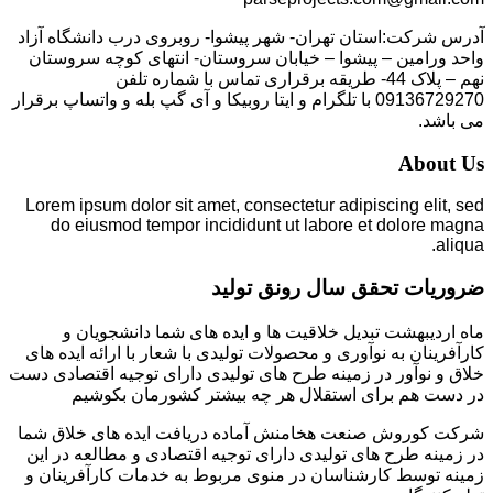
آدرس شرکت:استان تهران- شهر پیشوا- روبروی درب دانشگاه آزاد
واحد ورامین – پیشوا – خیابان سروستان- انتهای کوچه سروستان
نهم – پلاک 44- طریقه برقراری تماس با شماره تلفن
09136729270 با تلگرام و ایتا روبیکا و آی گپ بله و واتساپ برقرار
می باشد.
About Us
Lorem ipsum dolor sit amet, consectetur adipiscing elit, sed
do eiusmod tempor incididunt ut labore et dolore magna
aliqua.
ضروریات تحقق سال رونق تولید
ماه اردیبهشت تبدیل خلاقیت ها و ایده های شما دانشجویان و
کارآفرینان به نوآوری و محصولات تولیدی با شعار با ارائه ایده های
خلاق و نوآور در زمینه طرح های تولیدی دارای توجیه اقتصادی دست
در دست هم برای استقلال هر چه بیشتر کشورمان بکوشیم
شرکت کوروش صنعت هخامنش آماده دریافت ایده های خلاق شما
در زمینه طرح های تولیدی دارای توجیه اقتصادی و مطالعه در این
زمینه توسط کارشناسان در منوی مربوط به خدمات کارآفرینان و