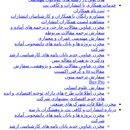
خدمات همکاری با انتشارات و کافی نت
ثبت نام همکاران
مشاوره رایگان با همکاران و کارشناسان انتشارات
مشاهده لیست همکاران انتشارات
مخزن عناوین مقالات خارجی و ترجمه های آماده و
سفارش ترجمه مقالات مربوطه
سفارش مهندسی عمران و معماری
مخزن پروژه ها و پایان نامه های دانشجویی آماده
شرکت
مخزن عناوین جدید پایان نامه های کارشناسی ارشد
ودکتری به همراه مقاله بیس
مخزن عناوین مقالات علمی و پژوهشی، سفارش
مقالات isi و گرفتن اکسپت
سفارش ترجمه متون
Buy Pro
سفارش علوم انسانی
مخزن اطلاعات طرح های دارای توجیه اقتصادی و ایده
های جدید اقتصادی پیشنهادی شرکت
مخزن اطلاعات شهرک های صنعتی
درباره انتشارات و کافی نت پژوهشگران پارسه
مخزن پروژه ها و پایان نامه های دانشجویی آماده
شرکت
مخزن عناوین جدید پایان نامه های کارشناسی ارشد