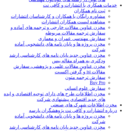
خدمات همکاری با انتشارات و کافی نت
ثبت نام همکاران
مشاوره رایگان با همکاران و کارشناسان انتشارات
مشاهده لیست همکاران انتشارات
مخزن عناوین مقالات خارجی و ترجمه های آماده و
سفارش ترجمه مقالات مربوطه
سفارش مهندسی عمران و معماری
مخزن پروژه ها و پایان نامه های دانشجویی آماده
شرکت
مخزن عناوین جدید پایان نامه های کارشناسی ارشد
ودکتری به همراه مقاله بیس
مخزن عناوین مقالات علمی و پژوهشی، سفارش
مقالات isi و گرفتن اکسپت
سفارش ترجمه متون
Buy Pro
سفارش علوم انسانی
مخزن اطلاعات طرح های دارای توجیه اقتصادی و ایده
های جدید اقتصادی پیشنهادی شرکت
مخزن اطلاعات شهرک های صنعتی
درباره انتشارات و کافی نت پژوهشگران پارسه
مخزن پروژه ها و پایان نامه های دانشجویی آماده
شرکت
مخزن عناوین جدید پایان نامه های کارشناسی ارشد