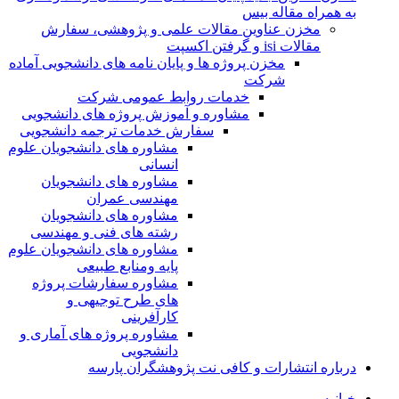
به همراه مقاله بیس
مخزن عناوین مقالات علمی و پژوهشی، سفارش
مقالات isi و گرفتن اکسپت
مخزن پروژه ها و پایان نامه های دانشجویی آماده
شرکت
خدمات روابط عمومی شرکت
مشاوره و آموزش پروژه های دانشجویی
سفارش خدمات ترجمه دانشجویی
مشاوره های دانشجویان علوم
انسانی
مشاوره های دانشجویان
مهندسی عمران
مشاوره های دانشجویان
رشته های فنی و مهندسی
مشاوره های دانشجویان علوم
پایه ومنابع طبیعی
مشاوره سفارشات پروژه
های طرح توجیهی و
کارآفرینی
مشاوره پروژه های آماری و
دانشجویی
درباره انتشارات و کافی نت پژوهشگران پارسه
خـانـه