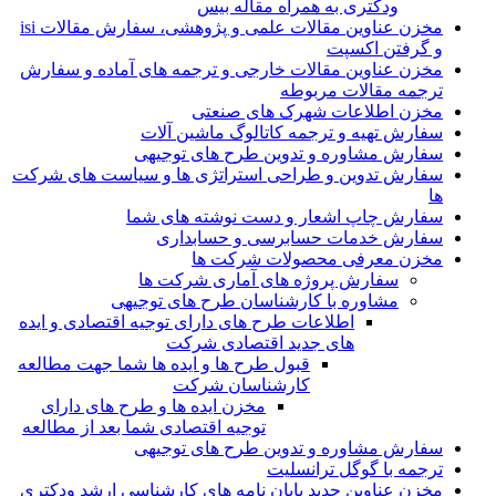
ودکتری به همراه مقاله بیس
مخزن عناوین مقالات علمی و پژوهشی، سفارش مقالات isi
و گرفتن اکسپت
مخزن عناوین مقالات خارجی و ترجمه های آماده و سفارش
ترجمه مقالات مربوطه
مخزن اطلاعات شهرک های صنعتی
سفارش تهیه و ترجمه کاتالوگ ماشین آلات
سفارش مشاوره و تدوین طرح های توجیهی
سفارش تدوین و طراحی استراتژی ها و سیاست های شرکت
ها
سفارش چاپ اشعار و دست نوشته های شما
سفارش خدمات حسابرسی و حسابداری
مخزن معرفی محصولات شرکت ها
سفارش پروژه های آماری شرکت ها
مشاوره با کارشناسان طرح های توجیهی
اطلاعات طرح های دارای توجیه اقتصادی و ایده
های جدید اقتصادی شرکت
قبول طرح ها و ایده ها شما جهت مطالعه
کارشناسان شرکت
مخزن ایده ها و طرح های دارای
توجیه اقتصادی شما بعد از مطالعه
سفارش مشاوره و تدوین طرح های توجیهی
ترجمه با گوگل ترانسلیت
مخزن عناوین جدید پایان نامه های کارشناسی ارشد ودکتری