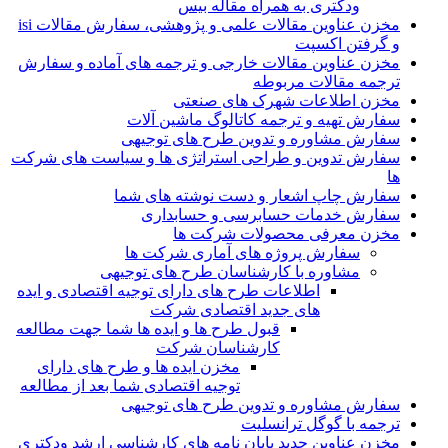
ودکتری به همراه مقاله بیس
مخزن عناوین مقالات علمی و پژوهشی، سفارش مقالات isi
و گرفتن اکسپت
مخزن عناوین مقالات خارجی و ترجمه های آماده و سفارش
ترجمه مقالات مربوطه
مخزن اطلاعات شهرک های صنعتی
سفارش تهیه و ترجمه کاتالوگ ماشین آلات
سفارش مشاوره و تدوین طرح های توجیهی
سفارش تدوین و طراحی استراتژی ها و سیاست های شرکت
ها
سفارش چاپ اشعار و دست نوشته های شما
سفارش خدمات حسابرسی و حسابداری
مخزن معرفی محصولات شرکت ها
سفارش پروژه های آماری شرکت ها
مشاوره با کارشناسان طرح های توجیهی
اطلاعات طرح های دارای توجیه اقتصادی و ایده
های جدید اقتصادی شرکت
قبول طرح ها و ایده ها شما جهت مطالعه
کارشناسان شرکت
مخزن ایده ها و طرح های دارای
توجیه اقتصادی شما بعد از مطالعه
سفارش مشاوره و تدوین طرح های توجیهی
ترجمه با گوگل ترانسلیت
مخزن عناوین جدید پایان نامه های کارشناسی ارشد ودکتری