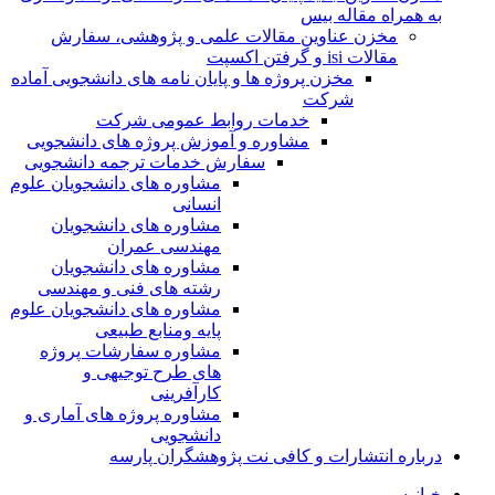
به همراه مقاله بیس
مخزن عناوین مقالات علمی و پژوهشی، سفارش
مقالات isi و گرفتن اکسپت
مخزن پروژه ها و پایان نامه های دانشجویی آماده
شرکت
خدمات روابط عمومی شرکت
مشاوره و آموزش پروژه های دانشجویی
سفارش خدمات ترجمه دانشجویی
مشاوره های دانشجویان علوم
انسانی
مشاوره های دانشجویان
مهندسی عمران
مشاوره های دانشجویان
رشته های فنی و مهندسی
مشاوره های دانشجویان علوم
پایه ومنابع طبیعی
مشاوره سفارشات پروژه
های طرح توجیهی و
کارآفرینی
مشاوره پروژه های آماری و
دانشجویی
درباره انتشارات و کافی نت پژوهشگران پارسه
خـانـه