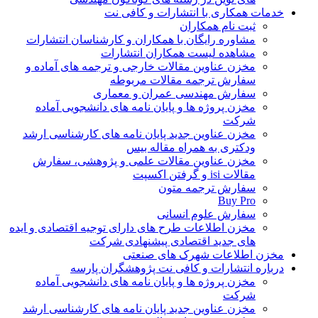
خدمات همکاری با انتشارات و کافی نت
ثبت نام همکاران
مشاوره رایگان با همکاران و کارشناسان انتشارات
مشاهده لیست همکاران انتشارات
مخزن عناوین مقالات خارجی و ترجمه های آماده و
سفارش ترجمه مقالات مربوطه
سفارش مهندسی عمران و معماری
مخزن پروژه ها و پایان نامه های دانشجویی آماده
شرکت
مخزن عناوین جدید پایان نامه های کارشناسی ارشد
ودکتری به همراه مقاله بیس
مخزن عناوین مقالات علمی و پژوهشی، سفارش
مقالات isi و گرفتن اکسپت
سفارش ترجمه متون
Buy Pro
سفارش علوم انسانی
مخزن اطلاعات طرح های دارای توجیه اقتصادی و ایده
های جدید اقتصادی پیشنهادی شرکت
مخزن اطلاعات شهرک های صنعتی
درباره انتشارات و کافی نت پژوهشگران پارسه
مخزن پروژه ها و پایان نامه های دانشجویی آماده
شرکت
مخزن عناوین جدید پایان نامه های کارشناسی ارشد