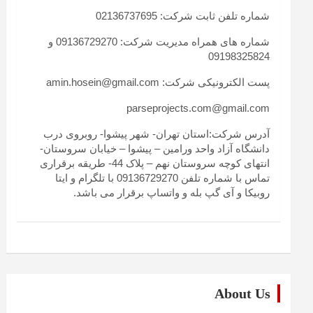
شماره تلفن ثابت شرکت: 02136737695
شماره های همراه مدیریت شرکت: 09136729270 و
09198325824
پست الکترونیکی شرکت: amin.hosein@gmail.com
parseprojects.com@gmail.com
آدرس شرکت:استان تهران- شهر پیشوا- روبروی درب
دانشگاه آزاد واحد ورامین – پیشوا – خیابان سروستان-
انتهای کوچه سروستان نهم – پلاک 44- طریقه برقراری
تماس با شماره تلفن 09136729270 با تلگرام و ایتا
روبیکا و آی گپ بله و واتساپ برقرار می باشد.
About Us