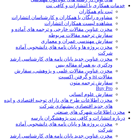
خدمات همکاری با انتشارات و کافی نت
ثبت نام همکاران
مشاوره رایگان با همکاران و کارشناسان انتشارات
مشاهده لیست همکاران انتشارات
مخزن عناوین مقالات خارجی و ترجمه های آماده و
سفارش ترجمه مقالات مربوطه
سفارش مهندسی عمران و معماری
مخزن پروژه ها و پایان نامه های دانشجویی آماده
شرکت
مخزن عناوین جدید پایان نامه های کارشناسی ارشد
ودکتری به همراه مقاله بیس
مخزن عناوین مقالات علمی و پژوهشی، سفارش
مقالات isi و گرفتن اکسپت
سفارش ترجمه متون
Buy Pro
سفارش علوم انسانی
مخزن اطلاعات طرح های دارای توجیه اقتصادی و ایده
های جدید اقتصادی پیشنهادی شرکت
مخزن اطلاعات شهرک های صنعتی
درباره انتشارات و کافی نت پژوهشگران پارسه
مخزن پروژه ها و پایان نامه های دانشجویی آماده
شرکت
مخزن عناوین جدید پایان نامه های کارشناسی ارشد