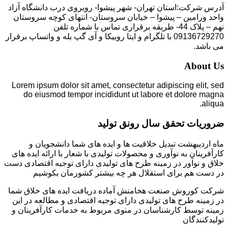
آدرس شرکت:استان تهران- شهر پیشوا- روبروی درب دانشگاه آزاد
واحد ورامین – پیشوا – خیابان سروستان- انتهای کوچه سروستان
نهم – پلاک 44- طریقه برقراری تماس با شماره تلفن
09136729270 با تلگرام و ایتا روبیکا و آی گپ بله و واتساپ برقرار
می باشد.
About Us
Lorem ipsum dolor sit amet, consectetur adipiscing elit, sed
do eiusmod tempor incididunt ut labore et dolore magna
aliqua.
ضروریات تحقق سال رونق تولید
ماه اردیبهشت تبدیل خلاقیت ها و ایده های شما دانشجویان و
کارآفرینان به نوآوری و محصولات تولیدی با شعار با ارائه ایده های
خلاق و نوآور در زمینه طرح های تولیدی دارای توجیه اقتصادی دست
در دست هم برای استقلال هر چه بیشتر کشورمان بکوشیم
شرکت کوروش صنعت هخامنش آماده دریافت ایده های خلاق شما
در زمینه طرح های تولیدی دارای توجیه اقتصادی و مطالعه در این
زمینه توسط کارشناسان در منوی مربوط به خدمات کارآفرینان و
تولیدکنندگان