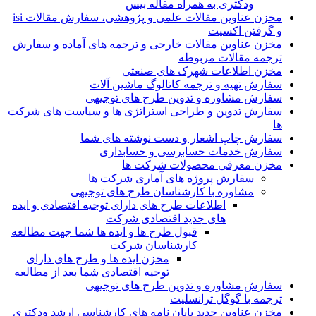
ودکتری به همراه مقاله بیس
مخزن عناوین مقالات علمی و پژوهشی، سفارش مقالات isi
و گرفتن اکسپت
مخزن عناوین مقالات خارجی و ترجمه های آماده و سفارش
ترجمه مقالات مربوطه
مخزن اطلاعات شهرک های صنعتی
سفارش تهیه و ترجمه کاتالوگ ماشین آلات
سفارش مشاوره و تدوین طرح های توجیهی
سفارش تدوین و طراحی استراتژی ها و سیاست های شرکت
ها
سفارش چاپ اشعار و دست نوشته های شما
سفارش خدمات حسابرسی و حسابداری
مخزن معرفی محصولات شرکت ها
سفارش پروژه های آماری شرکت ها
مشاوره با کارشناسان طرح های توجیهی
اطلاعات طرح های دارای توجیه اقتصادی و ایده
های جدید اقتصادی شرکت
قبول طرح ها و ایده ها شما جهت مطالعه
کارشناسان شرکت
مخزن ایده ها و طرح های دارای
توجیه اقتصادی شما بعد از مطالعه
سفارش مشاوره و تدوین طرح های توجیهی
ترجمه با گوگل ترانسلیت
مخزن عناوین جدید پایان نامه های کارشناسی ارشد ودکتری