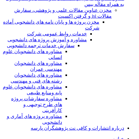
به همراه مقاله بیس
مخزن عناوین مقالات علمی و پژوهشی، سفارش
مقالات isi و گرفتن اکسپت
مخزن پروژه ها و پایان نامه های دانشجویی آماده
شرکت
خدمات روابط عمومی شرکت
مشاوره و آموزش پروژه های دانشجویی
سفارش خدمات ترجمه دانشجویی
مشاوره های دانشجویان علوم
انسانی
مشاوره های دانشجویان
مهندسی عمران
مشاوره های دانشجویان
رشته های فنی و مهندسی
مشاوره های دانشجویان علوم
پایه ومنابع طبیعی
مشاوره سفارشات پروژه
های طرح توجیهی و
کارآفرینی
مشاوره پروژه های آماری و
دانشجویی
درباره انتشارات و کافی نت پژوهشگران پارسه
خـانـه