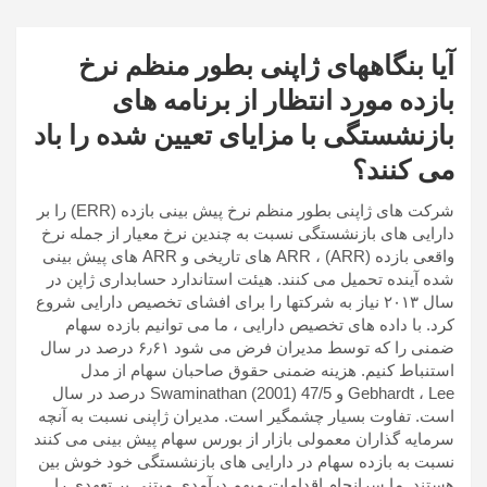
آیا بنگاههای ژاپنی بطور منظم نرخ
بازده مورد انتظار از برنامه های
بازنشستگی با مزایای تعیین شده را باد
می کنند؟
شرکت های ژاپنی بطور منظم نرخ پیش بینی بازده (ERR) را بر
دارایی های بازنشستگی نسبت به چندین نرخ معیار از جمله نرخ
واقعی بازده (ARR) ، ARR های تاریخی و ARR های پیش بینی
شده آینده تحمیل می کنند. هیئت استاندارد حسابداری ژاپن در
سال ۲۰۱۳ نیاز به شرکتها را برای افشای تخصیص دارایی شروع
کرد. با داده های تخصیص دارایی ، ما می توانیم بازده سهام
ضمنی را که توسط مدیران فرض می شود ۶٫۶۱ درصد در سال
استنباط کنیم. هزینه ضمنی حقوق صاحبان سهام از مدل
Gebhardt ، Lee و Swaminathan (2001) 47/5 درصد در سال
است. تفاوت بسیار چشمگیر است. مدیران ژاپنی نسبت به آنچه
سرمایه گذاران معمولی بازار از بورس سهام پیش بینی می کنند
نسبت به بازده سهام در دارایی های بازنشستگی خود خوش بین
هستند. ما سرانجام اقدامات مبهم درآمدی مبتنی بر تعهدی را