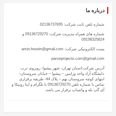
درباره ما
شماره تلفن ثابت شرکت: 02136737695
شماره های همراه مدیریت شرکت: 09136729270 و
09198325824
پست الکترونیکی شرکت: amin.hosein@gmail.com
parseprojects.com@gmail.com
آدرس شرکت:استان تهران- شهر پیشوا- روبروی درب
دانشگاه آزاد واحد ورامین – پیشوا – خیابان سروستان-
انتهای کوچه سروستان نهم – پلاک 44- طریقه برقراری
تماس با شماره تلفن 09136729270 با تلگرام و ایتا روبیکا و
آی گپ بله و واتساپ برقرار می باشد.